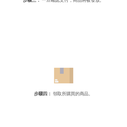
步驟三：
一旦確認支付，商品將被發放。
步驟四：
領取所購買的商品。