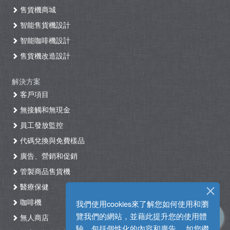
售貨機商城
智能售貨機設計
智能咖啡機設計
售貨機改造設計
解決方案
客戶項目
無接觸和無現金
員工發放監控
代碼兌換與免費樣品
廣告、營銷和促銷
管製商品售貨機
醫療保健
咖啡機
我們使用cookies來了解您如何使用和瀏
覽我們的網站，並藉此提升您的使用體
無人商店
驗，包括個性化的內容和廣告。 如您繼