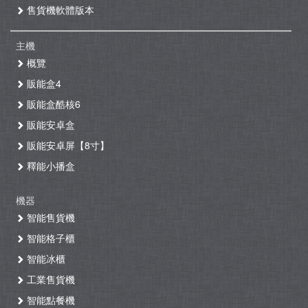
售貨機軟體版本
主機
概覽
販能盒4
販能盒酷核6
販能安卓盒
販能安卓屏【8寸】
釋能小播盒
機器
智能售貨機
智能格子櫃
智能冰櫃
工業售貨機
智能點餐機