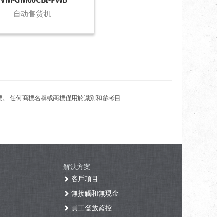
FVM-GM60CBI-PWB
自动售货机
標。 任何商標名稱或商標僅用於識別和參考目
解決方案
客戶項目
無接觸和無現金
員工發放監控