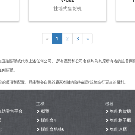
V-G02
挂墙式售货机
«
1
2
3
»
無直接關聯或代表上述任何公司。 所有產品和公司名稱均為其原所有者的註冊商
任何關聯。
需的選項和配置。釋能和各自機器廠家都擁有隨時能對規格進行更改的權利。
主機
機器
自助零售平台
概覽
智能售貨機
因
販能盒4
智能格子櫃
能
販能盒酷核6
智能冰櫃