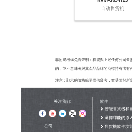
KVM-G654T23
自动售货机
非附屬機構免責聲明：釋能與上述任何公司並
的，並不意味著與其產品品牌的商標持有者有
注意：顯示的價格範圍僅供參考，並受限於所
关注我们:
軟件
智能售貨機和
選擇釋能的原
公司
售貨機軟件功