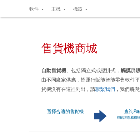
軟件
主機
機器
售貨機商城
自動售貨機
、包括獨立式或壁掛式，
觸摸屏
由不同廠家供應，皆運行販能智能零售軟件平
貨機沒有在這裡列出，請
聯繫我們
，我們將與
選擇合適的售貨機
查詢和
釋能讓您和相