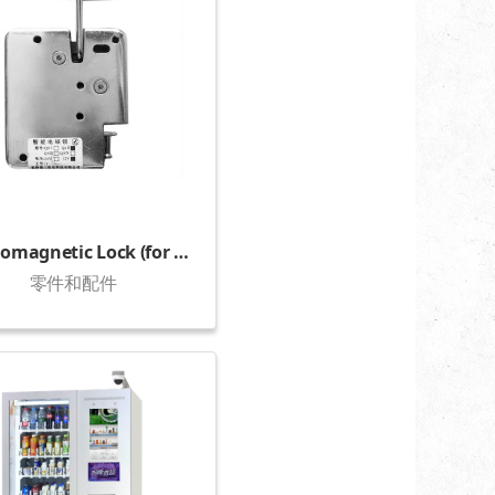
Electromagnetic Lock (for lockers)
零件和配件