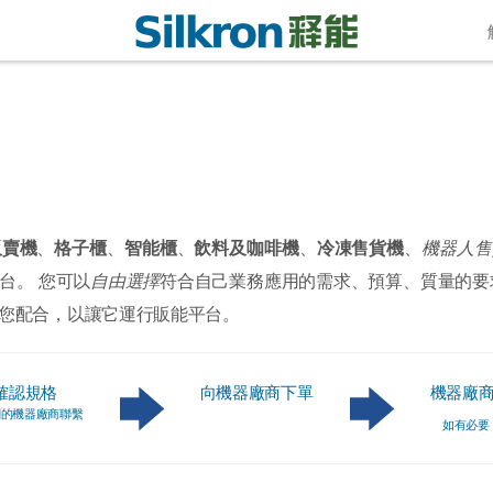
販賣機
、
格子櫃
、
智能櫃
、
飲料及咖啡機
、
冷凍售貨機
、
機器人售
台。 您可以
自由選擇
符合自己業務應用的需求、預算、質量的要
您配合，以讓它運行販能平台。
確認規格
向機器廠商下單
機器廠
關的機器廠商聯繫
如有必要