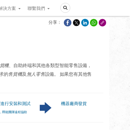
解決方案
聯繫我們
Search
分享：
貨機
、自助終端和其他各類型智能零售設備，
求的
售貨機
及
無人零售
設備。 如果您有其他售
商進行安裝和測試
機器廠商發貨
，釋能團隊遠程協助