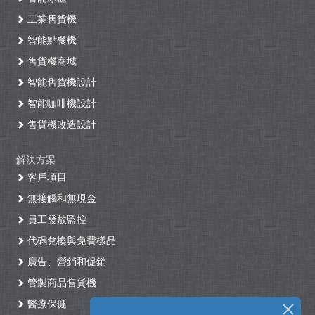
工業售貨機
智能點餐機
售貨機商城
智能售貨機設計
智能咖啡機設計
售貨機改造設計
解決方案
客戶項目
無接觸和無現金
員工發放監控
代碼兌換與免費樣品
廣告、營銷和促銷
管製商品售貨機
醫療保健