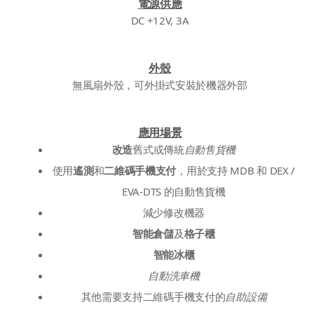
電源供應
DC +12V, 3A
外殼
無風扇外殼，可外掛式安裝於機器外部
應用場景
改造
舊式或傳統
自動售貨機
使用
遙測
和
二維碼手機支付
，用於支持 MDB 和 DEX /
EVA-DTS 的自動售貨機
減少修改機器
智能倉儲
及
格子櫃
智能冰櫃
自動洗車機
其他需要支持二維碼手機支付的
自助設備