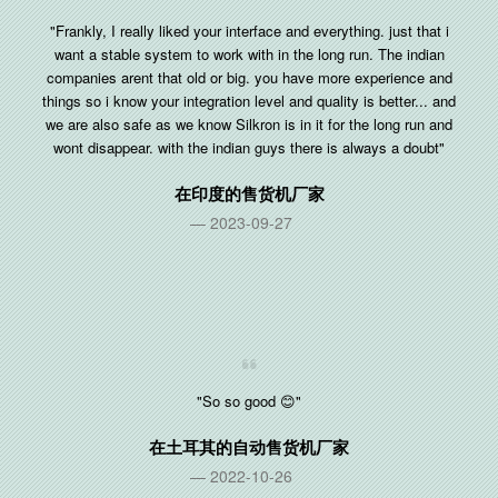
"Frankly, I really liked your interface and everything. just that i
want a stable system to work with in the long run. The indian
companies arent that old or big. you have more experience and
things so i know your integration level and quality is better... and
we are also safe as we know Silkron is in it for the long run and
wont disappear. with the indian guys there is always a doubt"
在
印度
的售货机厂家
2023-09-27
"So so good 😊"
在
土耳其
的自动售货机厂家
2022-10-26