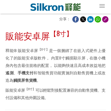
Toggl
分享：
【8寸】
販能安卓屏
【8寸】
釋能® 販能安卓屏
是一個捆綁了在嵌入式硬件上優
化了的販能安卓版軟件， 內置8寸觸摸顯示屏，在微小機
身內包含最佳規格的配置， 以能夠快速且高成本效益地把
遙測
、
手機支付
和智能售貨功能實施到自動售貨機上或改
造為
觸摸屏售貨機
。
【8寸】
販能安卓屏
可以輕鬆對接配置兼容的自動售貨機、支
付設備和其他外圍設備。