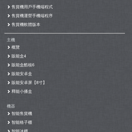
售貨機用戶手機端程式
售貨機運營手機端程序
售貨機軟體版本
主機
概覽
販能盒4
販能盒酷核6
販能安卓盒
販能安卓屏【8寸】
釋能小播盒
機器
智能售貨機
智能格子櫃
智能冰櫃