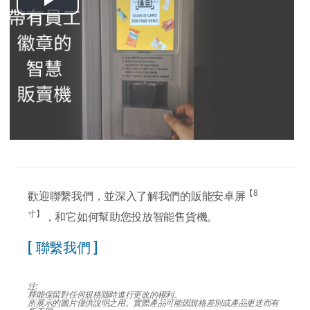
Play
Video
【8
歡迎聯繫我們，並深入了解我們的販能安卓屏
寸】
，和它如何幫助您投放智能售貨機。
[ 聯繫我們 ]
注:
釋能保留對任何規格隨時進行更改的權利。
所展示的圖片僅供說明之用。實際產品可能因規格差別或產品更迭而有