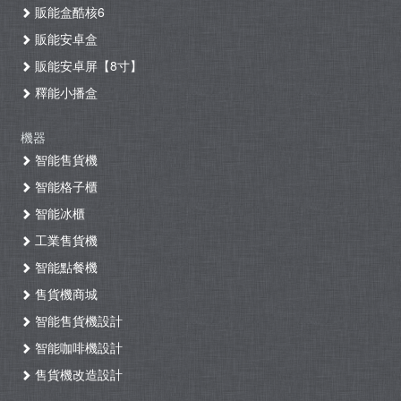
販能盒酷核6
販能安卓盒
販能安卓屏【8寸】
釋能小播盒
機器
智能售貨機
智能格子櫃
智能冰櫃
工業售貨機
智能點餐機
售貨機商城
智能售貨機設計
智能咖啡機設計
售貨機改造設計