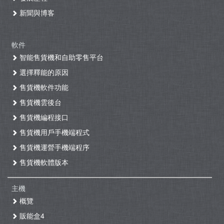
新聞與博客
軟件
智能售貨機和自助零售平台
選擇釋能的原因
售貨機軟件功能
售貨機雲後台
售貨機編程接口
售貨機用戶手機端程式
售貨機運營手機端程序
售貨機軟體版本
主機
概覽
販能盒4