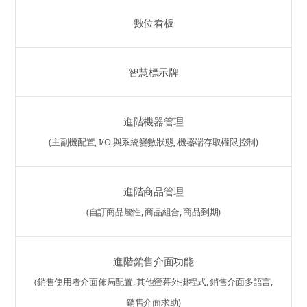
數位看板
智慧標示牌
進階機器管理
(主副機配置, I/O 與系統變數狀態, 機器端存取權限控制)
進階商品管理
(自訂商品屬性, 商品組合, 商品到期)
進階銷售介面功能
(銷售使用者介面佈局配置, 其他螢幕外掛程式, 銷售介面多語言,
銷售介面求助)