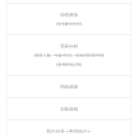
目標廣告
(按年齡和性別)
受眾分析
(觀眾人數、年齡/性別、情緒與觀看時間)
(適用附加訂閱)
問卷調查
互動遊戲
照片分享（寄明信片）