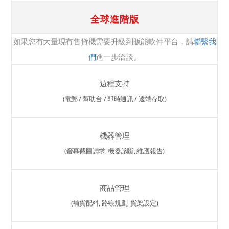
全球進階版
如果您有大量現有售貨機需要升級到販能軟件平台，請
聯繫我
們
進一步洽談。
遠程支持
(電郵 / 幫助台 / 即時通訊 / 遠端存取)
機器管理
(螢幕截圖請求, 機器診斷, 維護報告)
商品管理
(補貨配料, 路線規劃, 貨架設定)