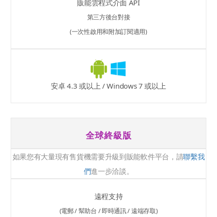
販能雲程式介面 API
第三方後台對接
(一次性啟用和附加訂閱適用)
安卓 4.3 或以上 / Windows 7 或以上
全球終級版
如果您有大量現有售貨機需要升級到販能軟件平台，請
聯繫我
們
進一步洽談。
遠程支持
(電郵 / 幫助台 / 即時通訊 / 遠端存取)