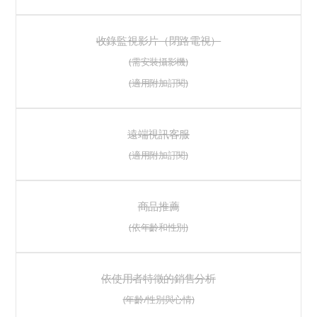
收錄監視影片（閉路電視）
(需安裝攝影機)
(適用附加訂閱)
遠端視訊客服
(適用附加訂閱)
商品推薦
(依年齡和性別)
依使用者特徵的銷售分析
(年齡/性別與心情)