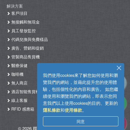
解決方案
客戶項目
無接觸和無現金
員工發放監控
代碼兌換與免費樣品
廣告、營銷和促銷
管製商品售貨機
醫療保健
咖啡機
我們使用cookies來了解您如何使用和瀏
覽我們的網站，並藉此提升您的使用體
無人商店
驗，包括個性化的內容和廣告。 如您繼
酒店智能售貨機自助入住系統
續使用和瀏覽我們的網站，即表示您同
線上客服
意我們以上使用cookies的目的、更新的
RFID 感應箱
和
。
隱私條款
使用條款
同意
© 2026 釋能。版權所有
|
使用條款
|
隱私政策