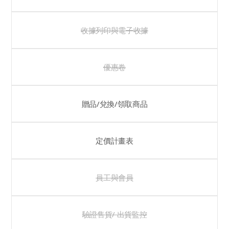
收據列印與電子收據
優惠卷
贈品/兌換/領取商品
定價計畫表
員工與會員
驗證售貨/ 出貨監控