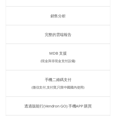
銷售分析
完整的雲端報告
MDB 支援
(現金與非現金支付設備)
手機二維碼支付
(微信支付,支付寶,只限中國國內使用)
透過販能行(Vendron GO) 手機APP 購買