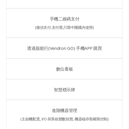
手機二維碼支付
(微信支付,支付寶,只限中國國內使用)
透過販能行(Vendron GO) 手機APP 購買
數位看板
智慧標示牌
進階機器管理
(主副機配置, I/O 與系統變數狀態, 機器端存取權限控制)