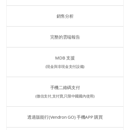
銷售分析
完整的雲端報告
MDB 支援
(現金與非現金支付設備)
手機二維碼支付
(微信支付,支付寶,只限中國國內使用)
透過販能行(Vendron GO) 手機APP 購買