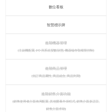
數位看板
智慧標示牌
進階機器管理
(主副機配置, I/O 與系統變數狀態, 機器端存取權限控制)
進階商品管理
(自訂商品屬性, 商品組合, 商品到期)
進階銷售介面功能
(銷售使用者介面佈局配置, 其他螢幕外掛程式, 銷售介面多語言,
銷售介面求助)