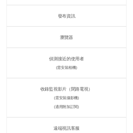
發布資訊
瀏覽器
偵測接近的使用者
(需安裝相機)
收錄監視影片（閉路電視）
(需安裝攝影機)
(適用附加訂閱)
遠端視訊客服