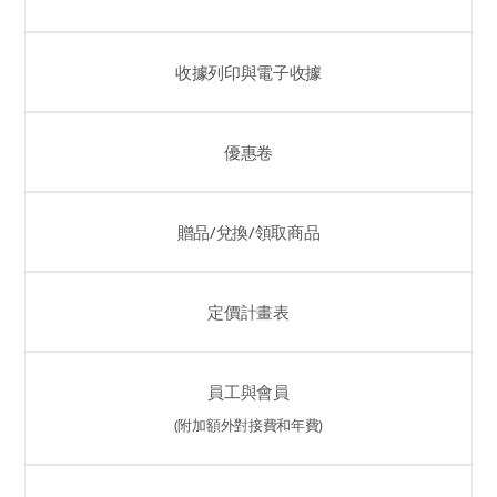
收據列印與電子收據
優惠卷
贈品/兌換/領取商品
定價計畫表
員工與會員
(附加額外對接費和年費)