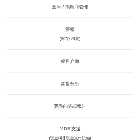
倉庫 / 供應商管理
警報
(庫存/ 機器)
銷售介面
銷售分析
完整的雲端報告
MDB 支援
(現金與非現金支付設備)