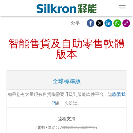
Toggl
分享：
智能售貨及自助零售軟體
版本
全球標準版
如果您有大量現有售貨機需要升級到販能軟件平台，請
聯繫我
們
進一步洽談。
遠程支持
(電郵 / 幫助台 /
即時通訊 / 遠程訪問
)