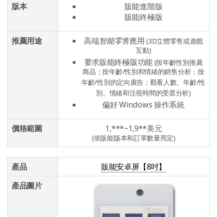
版本
販能進階版
販能終極版
推薦用途
高端
智能零售
應用
(3D立體零售或遊戲
互動)
要求販能終極版功能
(按年齡性別推薦
商品；按年齡/性別和情緒的銷售分析；按
年齡/性別的定向廣告；觀看人數、年齡/性
別、情緒和注視時間的受眾分析)
偏好 Windows 操作系統
價格範圍
1,***~1,9**美元
(依販能版本和訂單數量而定)
產品
販能安卓屏【8吋】
產品圖片