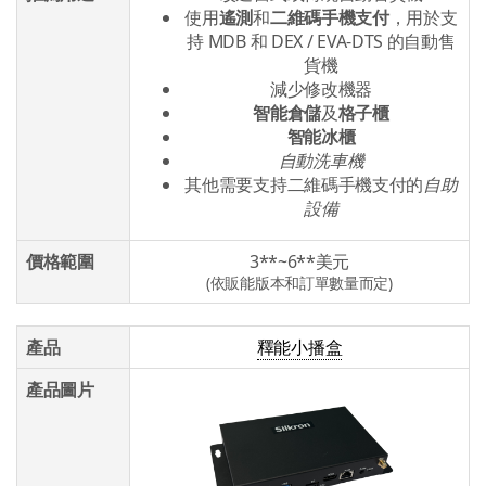
使用
遙測
和
二維碼手機支付
，用於支
持 MDB 和 DEX / EVA-DTS 的自動售
貨機
減少修改機器
智能倉儲
及
格子櫃
智能冰櫃
自動洗車機
其他需要支持二維碼手機支付的
自助
設備
價格範圍
3**~6**美元
(依販能版本和訂單數量而定)
產品
釋能小播盒
產品圖片