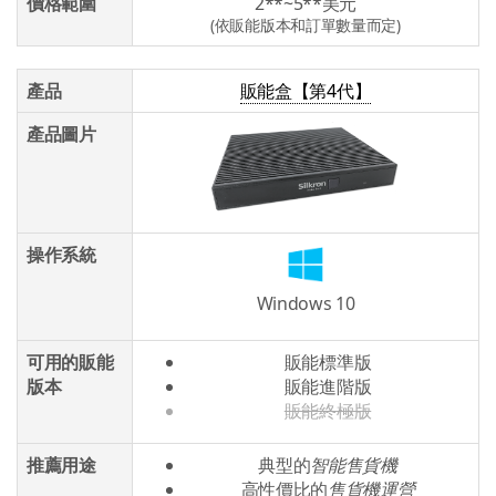
價格範圍
2**~5**美元
(依販能版本和訂單數量而定)
產品
販能盒【第4代】
產品圖片
操作系統
Windows 10
可用的販能
販能標準版
版本
販能進階版
販能終極版
推薦用途
典型的
智能售貨機
高性價比的
售貨機運營