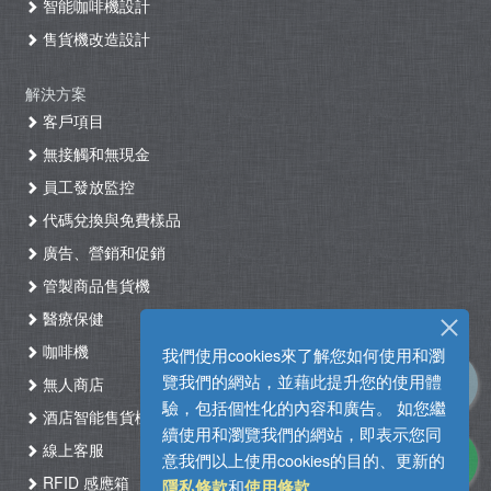
智能咖啡機設計
售貨機改造設計
解決方案
客戶項目
無接觸和無現金
員工發放監控
代碼兌換與免費樣品
廣告、營銷和促銷
管製商品售貨機
醫療保健
咖啡機
我們使用cookies來了解您如何使用和瀏
覽我們的網站，並藉此提升您的使用體
無人商店
驗，包括個性化的內容和廣告。 如您繼
酒店智能售貨機自助入住系統
續使用和瀏覽我們的網站，即表示您同
線上客服
意我們以上使用cookies的目的、更新的
RFID 感應箱
和
。
隱私條款
使用條款