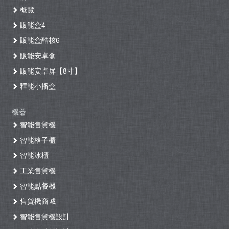
概覽
販能盒4
販能盒酷核6
販能安卓盒
販能安卓屏【8寸】
釋能小播盒
機器
智能售貨機
智能格子櫃
智能冰櫃
工業售貨機
智能點餐機
售貨機商城
智能售貨機設計