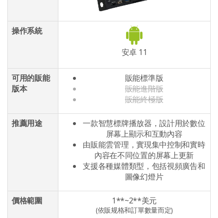
操作系統
安卓 11
可用的販能
販能標準版
版本
販能進階版
販能終極版
推薦用途
一款智慧標牌播放器，設計用於數位
屏幕上顯示和互動內容
由販能雲管理，實現集中控制和實時
內容在不同位置的屏幕上更新
支援各種媒體類型，包括視頻廣告和
圖像幻燈片
價格範圍
1**~2**美元
(依販规格和訂單數量而定)