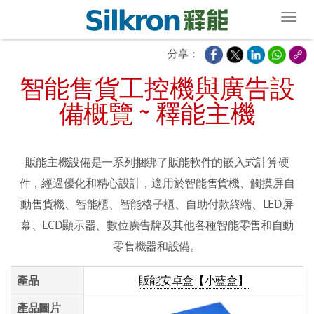
Toggl
分享：
智能售貨工控機與廣告設
備概覽 ~ 釋能主機
販能主機設備是一系列捆綁了販能軟件的嵌入式計算硬
件，經過優化和精心設計，適用於智能售貨機、觸摸屏自
動售貨機、智能櫃、智能格子櫃、自助付款終端、LED屏
幕、LCD顯示器、數位廣告牌及其他各種智能零售和自動
零售機器和設備。
產品
販能安卓盒【小藍盒】
產品圖片