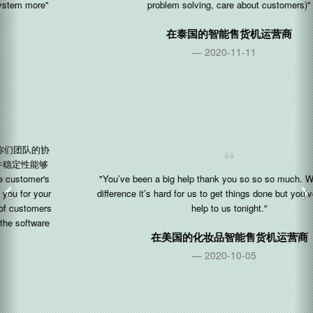
problem solving, care about customers)"
在
泰国
的智能售货机运营商
2020-11-11
"You’ve been a big help thank you so so so much. With the time
difference it’s hard for us to get things done but you’ve been a big
help to us tonight."
在
美国
的化妆品智能售货机运营商
2020-10-05