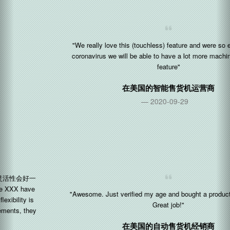
"We really love this (touchless) feature and were so excited, with
coronavirus we will be able to have a lot more machines with this
feature"
在
美国
的智能售货机运营商
2020-09-29
"Awesome. Just verified my age and bought a product with crypto.
Great job!"
在
美国
的自动售货机经销商