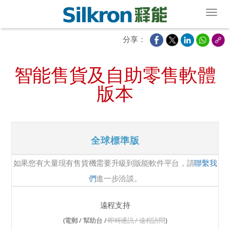
Toggl
分享：
智能售貨及自助零售軟體
版本
全球標準版
如果您有大量現有售貨機需要升級到販能軟件平台，請
聯繫我
們
進一步洽談。
遠程支持
(電郵 / 幫助台 /
即時通訊 / 遠程訪問
)