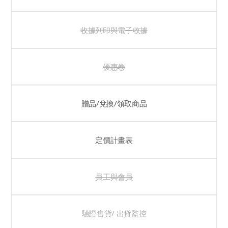
收據列印與電子收據
優惠卷
贈品/兌換/領取商品
定價計畫表
員工與會員
驗證售貨/ 出貨監控