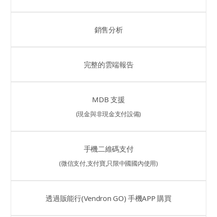
銷售分析
完整的雲端報告
MDB 支援
(現金與非現金支付設備)
手機二維碼支付
(微信支付,支付寶,只限中國國內使用)
透過販能行(Vendron GO) 手機APP 購買