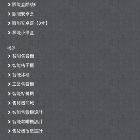
販能盒酷核6
販能安卓盒
販能安卓屏【8寸】
釋能小播盒
機器
智能售貨機
智能格子櫃
智能冰櫃
工業售貨機
智能點餐機
售貨機商城
智能售貨機設計
智能咖啡機設計
售貨機改造設計