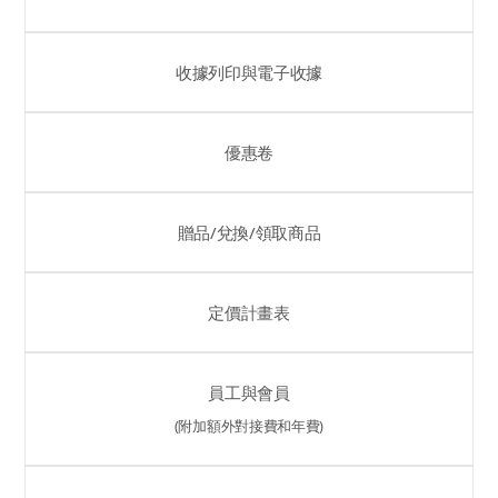
收據列印與電子收據
優惠卷
贈品/兌換/領取商品
定價計畫表
員工與會員
(附加額外對接費和年費)