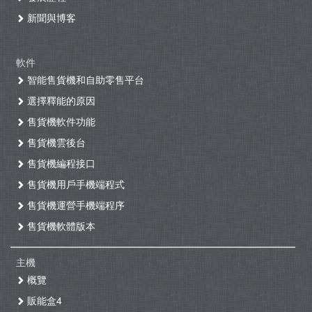
新聞與博客
軟件
智能售貨機和自助零售平台
選擇釋能的原因
售貨機軟件功能
售貨機雲後台
售貨機編程接口
售貨機用戶手機端程式
售貨機運營手機端程序
售貨機軟體版本
主機
概覽
販能盒4