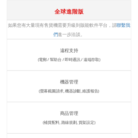
全球進階版
如果您有大量現有售貨機需要升級到販能軟件平台，請
聯繫我
們
進一步洽談。
遠程支持
(電郵 / 幫助台 / 即時通訊 / 遠端存取)
機器管理
(螢幕截圖請求, 機器診斷, 維護報告)
商品管理
(補貨配料, 路線規劃, 貨架設定)