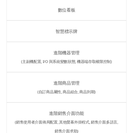
數位看板
智慧標示牌
進階機器管理
(主副機配置, I/O 與系統變數狀態, 機器端存取權限控制)
進階商品管理
(自訂商品屬性, 商品組合, 商品到期)
進階銷售介面功能
(銷售使用者介面佈局配置, 其他螢幕外掛程式, 銷售介面多語言,
銷售介面求助)