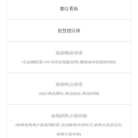
數位看板
智慧標示牌
進階機器管理
(主副機配置, I/O 與系統變數狀態, 機器端存取權限控制)
進階商品管理
(自訂商品屬性, 商品組合, 商品到期)
進階銷售介面功能
(銷售使用者介面佈局配置, 其他螢幕外掛程式, 銷售介面多語言,
銷售介面求助)