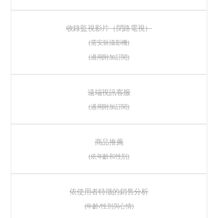
收錄監視影片（閉路電視）
(需安裝攝影機)
(適用附加訂閱)
遠端視訊客服
(適用附加訂閱)
商品推薦
(依年齡和性別)
依使用者特徵的銷售分析
(年齡/性別與心情)