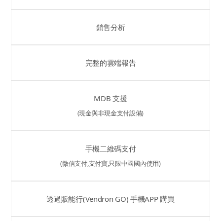
銷售分析
完整的雲端報告
MDB 支援
(現金與非現金支付設備)
手機二維碼支付
(微信支付,支付寶,只限中國國內使用)
透過販能行(Vendron GO) 手機APP 購買