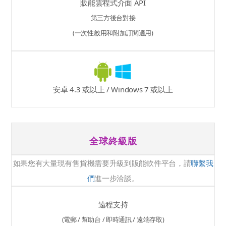
販能雲程式介面 API
第三方後台對接
(一次性啟用和附加訂閱適用)
安卓 4.3 或以上 / Windows 7 或以上
全球終級版
如果您有大量現有售貨機需要升級到販能軟件平台，請
聯繫我
們
進一步洽談。
遠程支持
(電郵 / 幫助台 / 即時通訊 / 遠端存取)