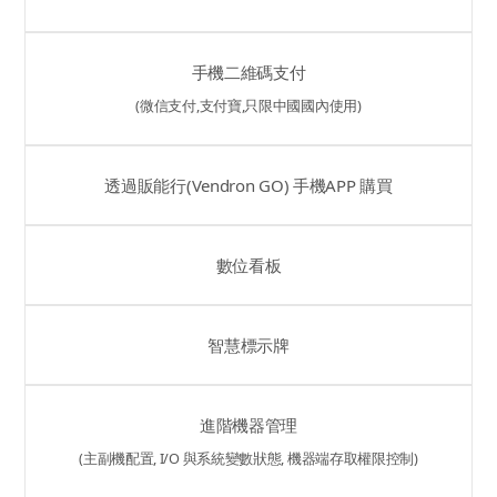
手機二維碼支付
(微信支付,支付寶,只限中國國內使用)
透過販能行(Vendron GO) 手機APP 購買
數位看板
智慧標示牌
進階機器管理
(主副機配置, I/O 與系統變數狀態, 機器端存取權限控制)