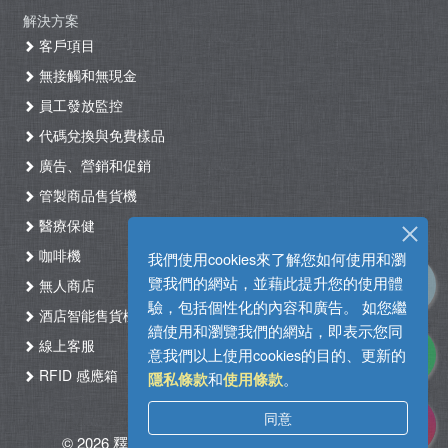
解決方案
客戶項目
無接觸和無現金
員工發放監控
代碼兌換與免費樣品
廣告、營銷和促銷
管製商品售貨機
醫療保健
咖啡機
我們使用cookies來了解您如何使用和瀏
覽我們的網站，並藉此提升您的使用體
無人商店
驗，包括個性化的內容和廣告。 如您繼
酒店智能售貨機自助入住系統
續使用和瀏覽我們的網站，即表示您同
線上客服
意我們以上使用cookies的目的、更新的
RFID 感應箱
和
。
隱私條款
使用條款
同意
© 2026 釋能。版權所有
|
使用條款
|
隱私政策