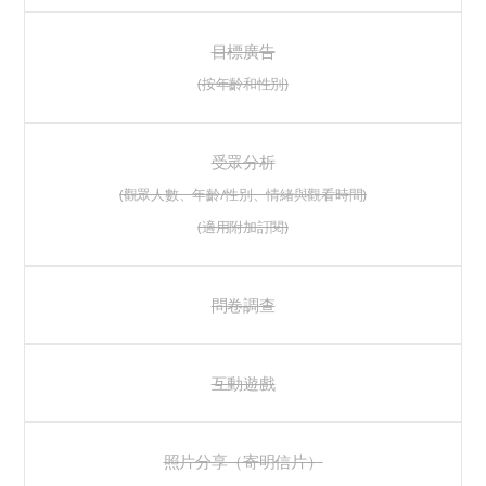
目標廣告
(按年齡和性別)
受眾分析
(觀眾人數、年齡/性別、情緒與觀看時間)
(適用附加訂閱)
問卷調查
互動遊戲
照片分享（寄明信片）