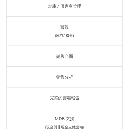
倉庫 / 供應商管理
警報
(庫存/ 機器)
銷售介面
銷售分析
完整的雲端報告
MDB 支援
(現金與非現金支付設備)