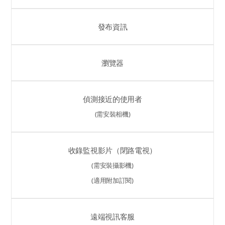
發布資訊
瀏覽器
偵測接近的使用者
(需安裝相機)
收錄監視影片（閉路電視）
(需安裝攝影機)
(適用附加訂閱)
遠端視訊客服