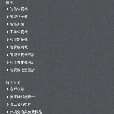
機器
智能售貨機
智能格子櫃
智能冰櫃
工業售貨機
智能點餐機
售貨機商城
智能售貨機設計
智能咖啡機設計
售貨機改造設計
解決方案
客戶項目
無接觸和無現金
員工發放監控
代碼兌換與免費樣品