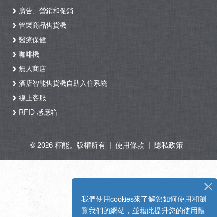
廣告、營銷和促銷
管製商品售貨機
醫療保健
咖啡機
無人商店
酒店智能售貨機自助入住系統
線上客服
RFID 感應箱
© 2026 釋能。版權所有
|
使用條款
|
隱私政策
我們使用cookies來了解您如何使用和瀏
覽我們的網站，並藉此提升您的使用體