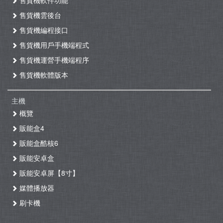
售貨機軟件功能
售貨機雲後台
售貨機編程接口
售貨機用戶手機端程式
售貨機運營手機端程序
售貨機軟體版本
主機
概覽
販能盒4
販能盒酷核6
販能安卓盒
販能安卓屏【8寸】
媒體播放器
刷卡機