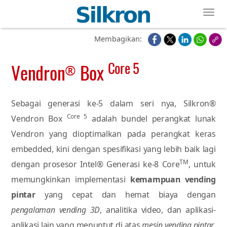
Toggl
Membagikan:
Core 5
Vendron
Box
®
Sebagai generasi ke-5 dalam seri nya, Silkron®
Core 5
Vendron Box
adalah bundel perangkat lunak
Vendron yang dioptimalkan pada perangkat keras
embedded, kini dengan spesifikasi yang lebih baik lagi
TM
dengan prosesor Intel® Generasi ke-8 Core
, untuk
memungkinkan implementasi
kemampuan vending
pintar
yang cepat dan hemat biaya dengan
pengalaman vending 3D
, analitika video, dan aplikasi-
aplikasi lain yang menuntut di atas
mesin vending pintar
,