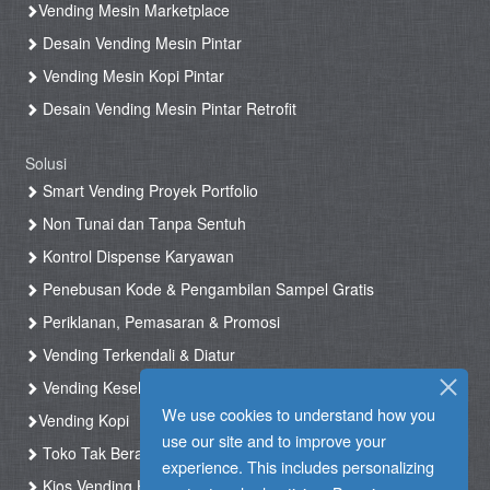
Vending Mesin Marketplace
Desain Vending Mesin Pintar
Vending Mesin Kopi Pintar
Desain Vending Mesin Pintar Retrofit
Solusi
Smart Vending Proyek Portfolio
Non Tunai dan Tanpa Sentuh
Kontrol Dispense Karyawan
Penebusan Kode & Pengambilan Sampel Gratis
Periklanan, Pemasaran & Promosi
Vending Terkendali & Diatur
Vending Kesehatan
We use cookies to understand how you
Vending Kopi
use our site and to improve your
Toko Tak Berawak & Toko Otomatis
experience. This includes personalizing
Kios Vending Hotel