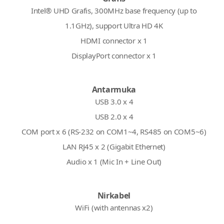
Intel® UHD Grafis, 300MHz base frequency (up to
1.1GHz), support Ultra HD 4K
HDMI connector x 1
DisplayPort connector x 1
Antarmuka
USB 3.0 x 4
USB 2.0 x 4
COM port x 6 (RS-232 on COM1~4, RS485 on COM5~6)
LAN RJ45 x 2 (Gigabit Ethernet)
Audio x 1 (Mic In + Line Out)
Nirkabel
WiFi (with antennas x2)