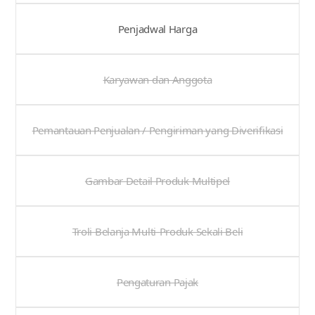
Penjadwal Harga
Karyawan dan Anggota
Pemantauan Penjualan / Pengiriman yang Diverifikasi
Gambar Detail Produk Multipel
Troli Belanja Multi-Produk Sekali Beli
Pengaturan Pajak