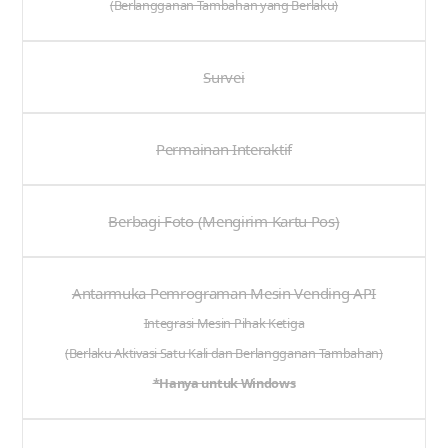
(Berlangganan Tambahan yang Berlaku)
Survei
Permainan Interaktif
Berbagi Foto (Mengirim Kartu Pos)
Antarmuka Pemrograman Mesin Vending API
Integrasi Mesin Pihak Ketiga
(Berlaku Aktivasi Satu Kali dan Berlangganan Tambahan)
*Hanya untuk Windows