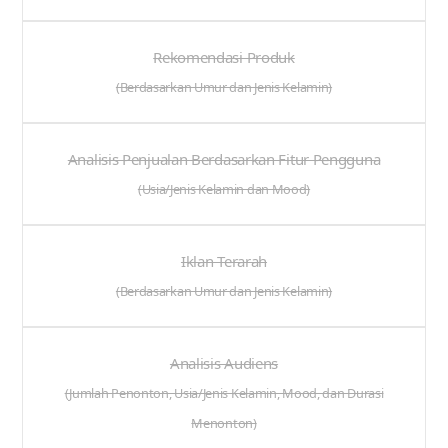
Rekomendasi Produk
(Berdasarkan Umur dan Jenis Kelamin)
Analisis Penjualan Berdasarkan Fitur Pengguna
(Usia/Jenis Kelamin dan Mood)
Iklan Terarah
(Berdasarkan Umur dan Jenis Kelamin)
Analisis Audiens
(Jumlah Penonton, Usia/Jenis Kelamin, Mood, dan Durasi
Menonton)