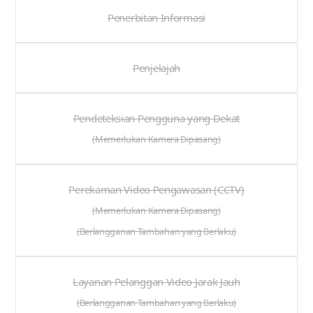
Penerbitan Informasi
Penjelajah
Pendeteksian Pengguna yang Dekat
(Memerlukan Kamera Dipasang)
Perekaman Video Pengawasan (CCTV)
(Memerlukan Kamera Dipasang)
(Berlangganan Tambahan yang Berlaku)
Layanan Pelanggan Video Jarak Jauh
(Berlangganan Tambahan yang Berlaku)