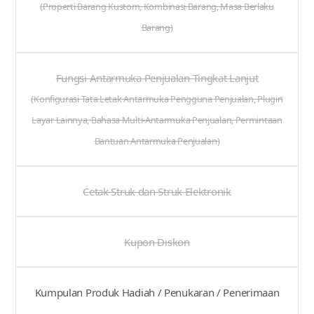
(Properti Barang Kustom, Kombinasi Barang, Masa Berlaku
Barang)
Fungsi Antarmuka Penjualan Tingkat Lanjut
(Konfigurasi Tata Letak Antarmuka Pengguna Penjualan, Plugin
Layar Lainnya, Bahasa Multi-Antarmuka Penjualan, Permintaan
Bantuan Antarmuka Penjualan)
Cetak Struk dan Struk Elektronik
Kupon Diskon
Kumpulan Produk Hadiah / Penukaran / Penerimaan