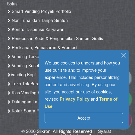
Solusi
Smart Vending Proyek Portfolio
Non Tunai dan Tanpa Sentuh
Kontrol Dispense Karyawan
Penebusan Kode & Pengambilan Sampel Gratis
Periklanan, Pemasaran & Promosi
Vending Terkendali & Diatur
We use cookies to understand how you
Vending Kesehatan
use our site and to improve your
Vending Kopi
experience. This includes personalizing
Toko Tak Berawak & Toko Otomatis
content and advertising. By using our
site, you accept our use of cookies,
Kios Vending Hotel
revised
and
Privacy Policy
Terms of
Dukungan Langsung
.
Use
Kotak Suara RFID
Accept
© 2026 Silkron. All Rights Reserved
|
Syarat