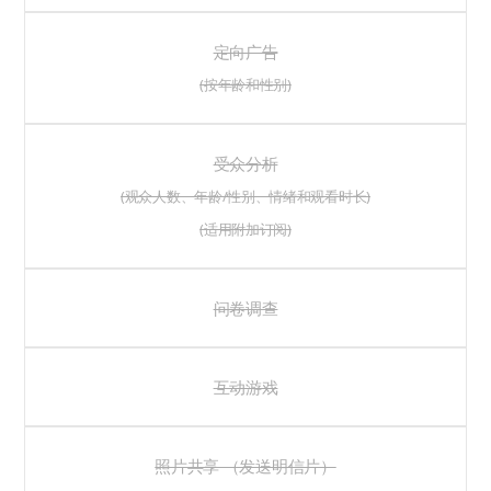
定向广告
(按年龄和性别)
受众分析
(观众人数、年龄/性别、情绪和观看时长)
(适用附加订阅)
问卷调查
互动游戏
照片共享 （发送明信片）