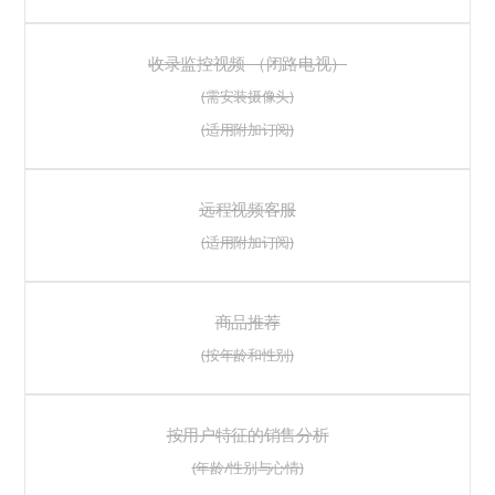
收录监控视频 （闭路电视）
(需安装摄像头)
(适用附加订阅)
远程视频客服
(适用附加订阅)
商品推荐
(按年龄和性别)
按用户特征的销售分析
(年龄/性别与心情)