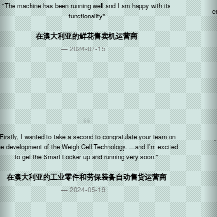
"Diese Methode ist sehr gut zu einrichten, Software ist gut
entwickel (This method is very easy to set up and the software is
well developed)"
在
德国
的售货机运营商
2024-02-26
"My machine will only use vendron app. I like vendron app, Your
team doing great. "
在
印尼
的售货机运营商
2024-02-23