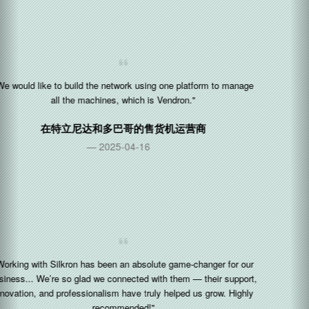
"Support team also great and Respond fast 😉"
在
马来西亚
的鲜花售卖机运营商
2024-04-05
"Great job guys! I love your speed"