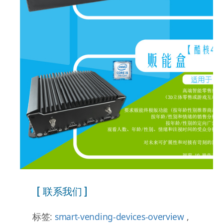
[ 联系我们 ]
标签:
smart-vending-devices-overview
,