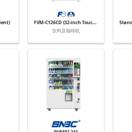
ient)
FVM-C126CD (32-inch Touch Display)
饮料及咖啡机