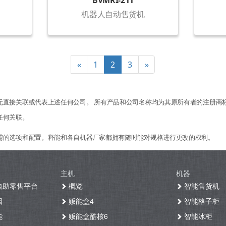
BVMRI-211
机器人自动售货机
«
1
2
3
»
无直接关联或代表上述任何公司。 所有产品和公司名称均为其原所有者的注册商
任何关联。
需的选项和配置。释能和各自机器厂家都拥有随时能对规格进行更改的权利。
主机
机器
自助零售平台
概览
智能售货机
因
贩能盒4
智能格子柜
能
贩能盒酷核6
智能冰柜