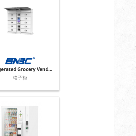
Refrigerated Grocery Vending Locker
格子柜