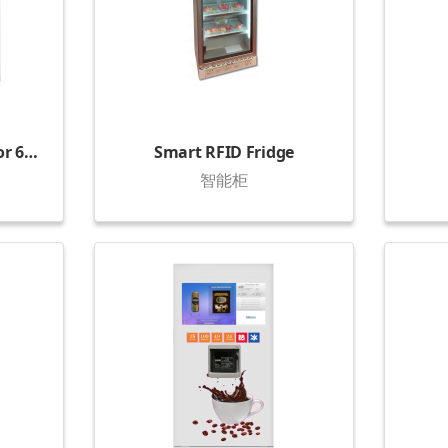
Box Cabinet (36 boxes or 64 boxes)
Smart RFID Fridge
智能柜