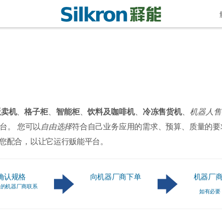
贩卖机
、
格子柜
、
智能柜
、
饮料及咖啡机
、
冷冻售货机
、
机器人售
台。 您可以
自由选择
符合自己业务应用的需求、预算、质量的要
您配合，以让它运行贩能平台。
确认规格
向机器厂商下单
机器厂
关的机器厂商联系
如有必要