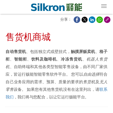
Toggl
分享：
售货机商城
自动售货机
、包括独立式或壁挂式，
触摸屏贩卖机
、
格子
柜
、
智能柜
、
饮料及咖啡机
、
冷冻售货机
、
机器人售货
机
、自助终端和其他各类型智能零售设备，由不同厂家供
应，皆运行贩能智能零售软件平台。 您可以
自由选择
符合
自己业务应用的需求、预算、质量的要求的
售货机
及
无人
零售
设备。 如果您有其他售货机没有在这里列出，请
联系
我们
，我们将与您配合，以让它运行贩能平台。