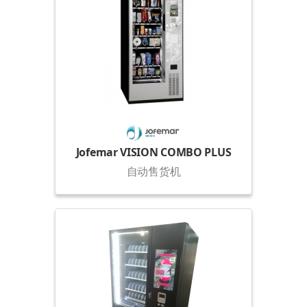
Jofemar VISION COMBO PLUS
自动售货机