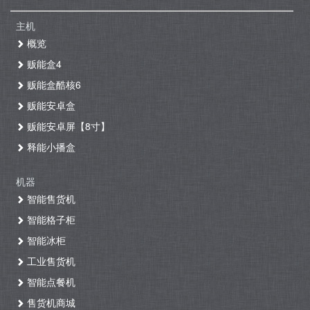
主机
概览
贩能盒4
贩能盒酷核6
贩能安卓盒
贩能安卓屏【8寸】
释能小播盒
机器
智能售货机
智能格子柜
智能冰柜
工业售货机
智能点餐机
售货机商城