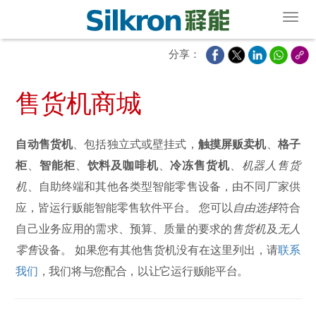
Toggl
分享：
售货机商城
自动售货机
、包括独立式或壁挂式，
触摸屏贩卖机
、
格子
柜
、
智能柜
、
饮料及咖啡机
、
冷冻售货机
、
机器人售货
机
、自助终端和其他各类型智能零售设备，由不同厂家供
应，皆运行贩能智能零售软件平台。 您可以
自由选择
符合
自己业务应用的需求、预算、质量的要求的
售货机
及
无人
零售
设备。 如果您有其他售货机没有在这里列出，请
联系
我们
，我们将与您配合，以让它运行贩能平台。