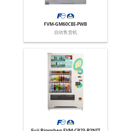
FVM-GM60CBI-PWB
自动售货机
Fuji Bingshan FVM-CP23-B2NIT