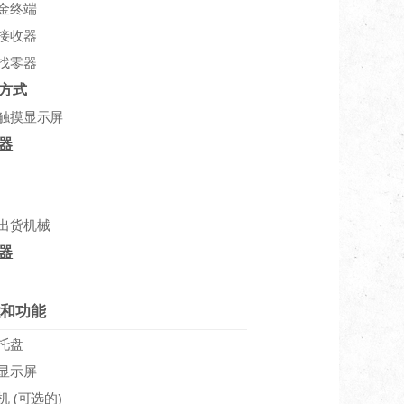
金终端
接收器
找零器
方式
触摸显示屏
器
出货机械
器
性和功能
托盘
显示屏
机 (可选的)