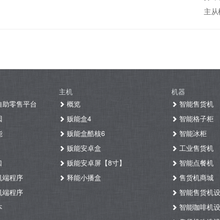
主从模
主机
机器
自助零售平台
概览
智能售货机
因
贩能盒4
智能格子柜
能
贩能盒酷核6
智能冰柜
贩能安卓盒
工业售货机
口
贩能安卓屏【8寸】
智能点餐机
机端程序
释能小播盒
售货机商城
机端程序
智能售货机
本
智能咖啡机