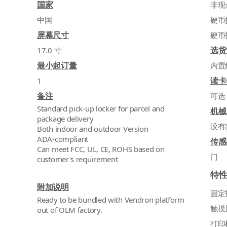
国家
非现
中国
硬币
屏幕尺寸
硬币
选货
17.0 寸
最小起订量
内置
读卡
1
备注
可选
Standard pick-up locker for parcel and
机械
package delivery
没有
Both indoor and outdoor Version
ADA-compliant
传感
Can meet FCC, UL, CE, ROHS based on
门
customer's requirement
特
附加说明
固定
Ready to be bundled with Vendron platform
触摸
out of OEM factory.
打印