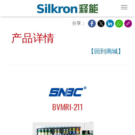
Toggl
分享：
产品详情
【回到商城】
BVMRI-211