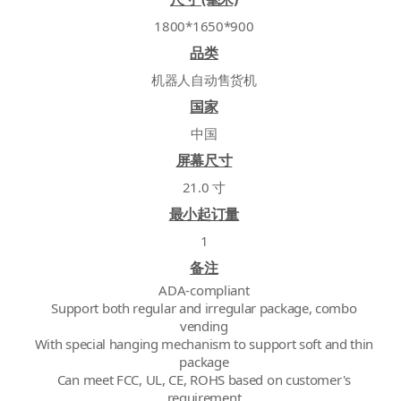
1800*1650*900
品类
机器人自动售货机
国家
中国
屏幕尺寸
21.0 寸
最小起订量
1
备注
ADA-compliant
Support both regular and irregular package, combo
vending
With special hanging mechanism to support soft and thin
package
Can meet FCC, UL, CE, ROHS based on customer's
requirement