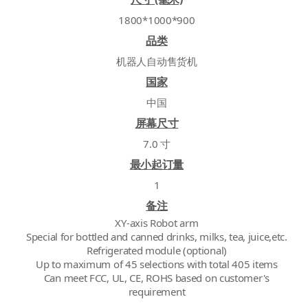
1800*1000*900
品类
机器人自动售货机
国家
中国
屏幕尺寸
7.0 寸
最小起订量
1
备注
XY-axis Robot arm
Special for bottled and canned drinks, milks, tea, juice,etc.
Refrigerated module (optional)
Up to maximum of 45 selections with total 405 items
Can meet FCC, UL, CE, ROHS based on customer's
requirement