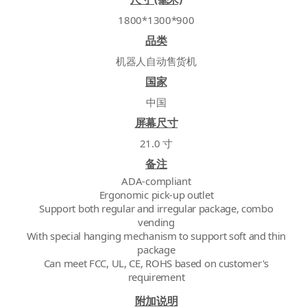
1800*1300*900
品类
机器人自动售货机
国家
中国
屏幕尺寸
21.0 寸
备注
ADA-compliant
Ergonomic pick-up outlet
Support both regular and irregular package, combo
vending
With special hanging mechanism to support soft and thin
package
Can meet FCC, UL, CE, ROHS based on customer's
附加说明