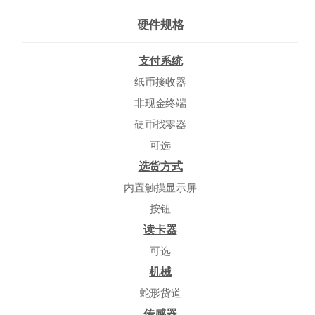
硬件规格
支付系统
纸币接收器
非现金终端
硬币找零器
可选
选货方式
内置触摸显示屏
按钮
读卡器
可选
机械
蛇形货道
传感器