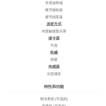
非现金终端
硬币接收器
硬币找零器
选货方式
内置触摸显示屏
读卡器
可选
机械
弹簧
传感器
出货感应
特性和功能
制冷系统 (可选的)
升降机 (可选的)