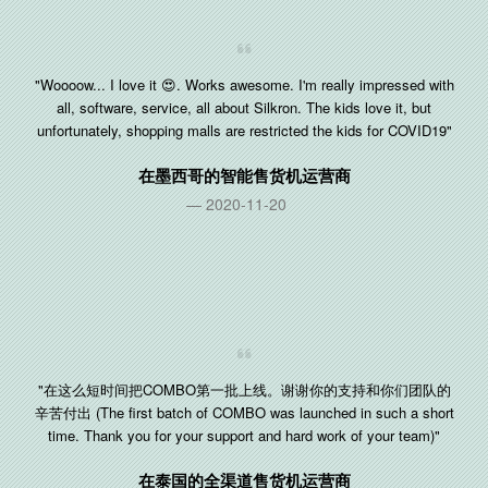
"Woooow... I love it 😍. Works awesome. I'm really impressed with
all, software, service, all about Silkron. The kids love it, but
unfortunately, shopping malls are restricted the kids for COVID19"
在
墨西哥
的智能售货机运营商
2020-11-20
"在这么短时间把COMBO第一批上线。谢谢你的支持和你们团队的
辛苦付出 (The first batch of COMBO was launched in such a short
time. Thank you for your support and hard work of your team)"
在
泰国
的全渠道售货机运营商