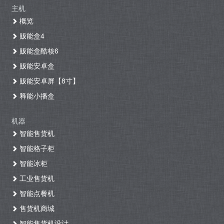
主机
概览
贩能盒4
贩能盒酷核6
贩能安卓盒
贩能安卓屏【8寸】
释能小播盒
机器
智能售货机
智能格子柜
智能冰柜
工业售货机
智能点餐机
售货机商城
智能售货机设计