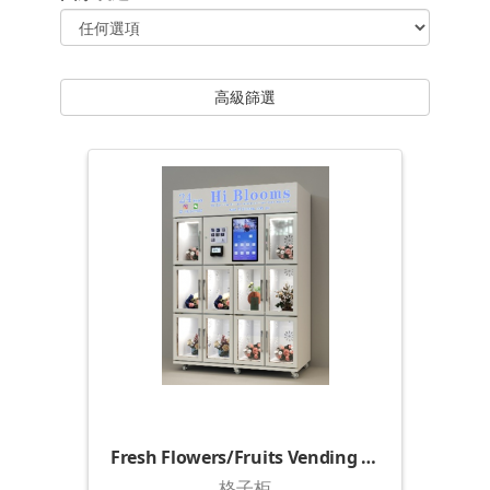
高級篩選
Fresh Flowers/Fruits Vending Locker (1500)
格子柜