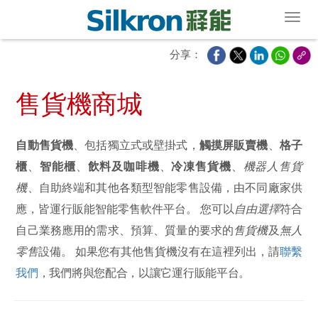
Toggl
分享：
售貨機商城
自動售貨機
、包括獨立式或壁掛式，
觸摸屏販賣機
、
格子
櫃
、
智能櫃
、
飲料及咖啡機
、
冷凍售貨機
、
機器人售貨
機
、自助終端和其他各類型智能零售設備，由不同廠家供
應，皆運行販能智能零售軟件平台。 您可以
自由選擇
符合
自己業務應用的需求、預算、質量的要求的
售貨機
及
無人
零售
設備。 如果您有其他售貨機沒有在這裡列出，請
聯繫
我們
，我們將與您配合，以讓它運行販能平台。