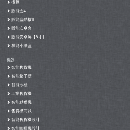
概覽
販能盒4
販能盒酷核6
販能安卓盒
販能安卓屏【8寸】
釋能小播盒
機器
智能售貨機
智能格子櫃
智能冰櫃
工業售貨機
智能點餐機
售貨機商城
智能售貨機設計
智能咖啡機設計