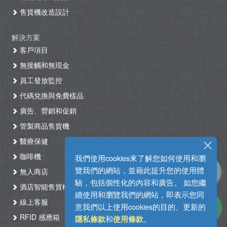
售貨機改造設計
解決方案
客戶項目
無接觸和無現金
員工發放監控
代碼兌換與免費樣品
廣告、營銷和促銷
管製商品售貨機
醫療保健
咖啡機
我們使用cookies來了解您如何使用和瀏
覽我們的網站，並藉此提升您的使用體
無人商店
驗，包括個性化的內容和廣告。 如您繼
酒店智能售貨機自助入住系統
續使用和瀏覽我們的網站，即表示您同
線上客服
意我們以上使用cookies的目的、更新的
RFID 感應箱
和
。
隱私條款
使用條款