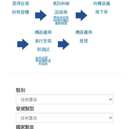
選擇合適
查詢和確
向機器廠
的售貨機
認規格
商下單
釋能讓您和
相關的機器
廠商聯繫
機器廠商
機器廠商
進行安裝
發貨
和測試
如有必要，
釋能團隊遠
程協助
類別
發貨類型
國家製造