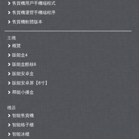
售貨機用戶手機端程式
售貨機運營手機端程序
售貨機軟體版本
主機
概覽
販能盒4
販能盒酷核6
販能安卓盒
販能安卓屏【8寸】
釋能小播盒
機器
智能售貨機
智能格子櫃
智能冰櫃