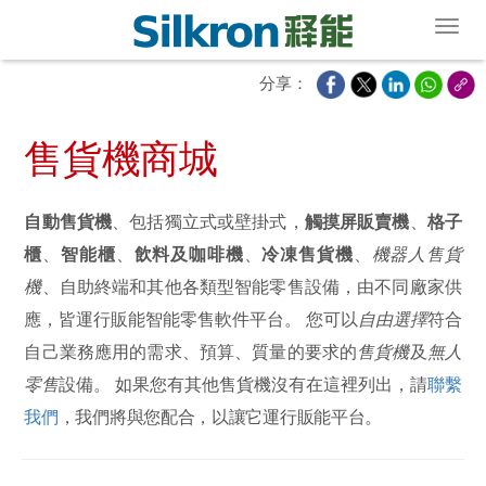
Toggl
分享：
售貨機商城
自動售貨機
、包括獨立式或壁掛式，
觸摸屏販賣機
、
格子
櫃
、
智能櫃
、
飲料及咖啡機
、
冷凍售貨機
、
機器人售貨
機
、自助終端和其他各類型智能零售設備，由不同廠家供
應，皆運行販能智能零售軟件平台。 您可以
自由選擇
符合
自己業務應用的需求、預算、質量的要求的
售貨機
及
無人
零售
設備。 如果您有其他售貨機沒有在這裡列出，請
聯繫
我們
，我們將與您配合，以讓它運行販能平台。