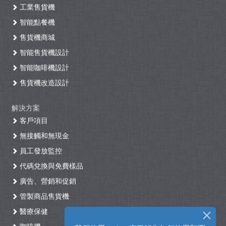
工業售貨機
智能點餐機
售貨機商城
智能售貨機設計
智能咖啡機設計
售貨機改造設計
解決方案
客戶項目
無接觸和無現金
員工發放監控
代碼兌換與免費樣品
廣告、營銷和促銷
管製商品售貨機
醫療保健
咖啡機