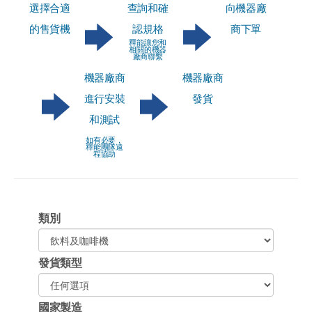
選擇合適
查詢和確
向機器廠
的售貨機
認規格
商下單
釋能讓您和
相關的機器
廠商聯繫
機器廠商
機器廠商
進行安裝
發貨
和測試
如有必要，
釋能團隊遠
程協助
類別
發貨類型
國家製造