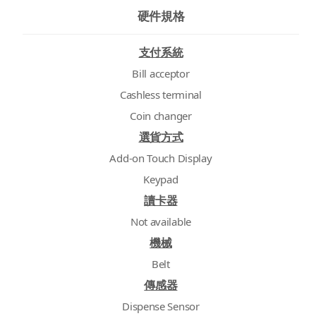
硬件規格
支付系統
Bill acceptor
Cashless terminal
Coin changer
選貨方式
Add-on Touch Display
Keypad
讀卡器
Not available
機械
Belt
傳感器
Dispense Sensor