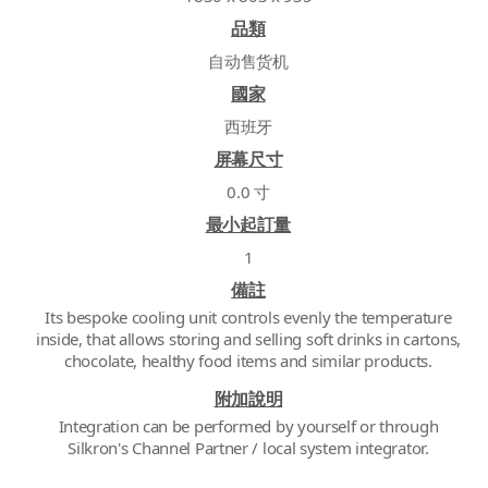
品類
自动售货机
國家
西班牙
屏幕尺寸
0.0 寸
最小起訂量
1
備註
Its bespoke cooling unit controls evenly the temperature
inside, that allows storing and selling soft drinks in cartons,
chocolate, healthy food items and similar products.
附加說明
Integration can be performed by yourself or through
Silkron's Channel Partner / local system integrator.