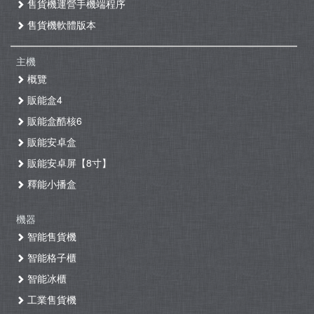
售貨機運營手機端程序
售貨機軟體版本
主機
概覽
販能盒4
販能盒酷核6
販能安卓盒
販能安卓屏【8寸】
釋能小播盒
機器
智能售貨機
智能格子櫃
智能冰櫃
工業售貨機