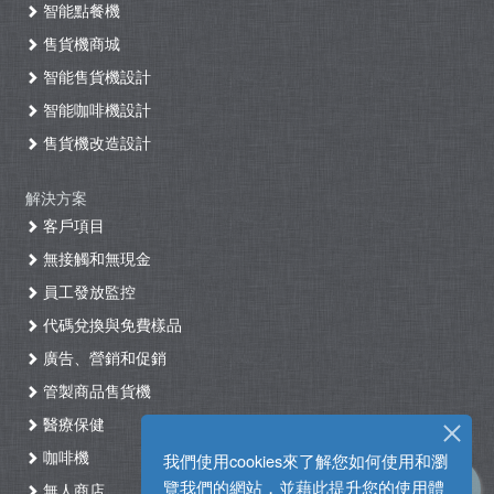
智能點餐機
售貨機商城
智能售貨機設計
智能咖啡機設計
售貨機改造設計
解決方案
客戶項目
無接觸和無現金
員工發放監控
代碼兌換與免費樣品
廣告、營銷和促銷
管製商品售貨機
醫療保健
咖啡機
我們使用cookies來了解您如何使用和瀏
覽我們的網站，並藉此提升您的使用體
無人商店