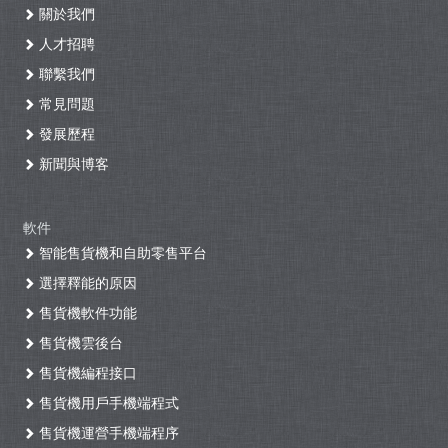
關於我們
人才招聘
聯繫我們
常見問題
發展歷程
新聞與博客
軟件
智能售貨機和自助零售平台
選擇釋能的原因
售貨機軟件功能
售貨機雲後台
售貨機編程接口
售貨機用戶手機端程式
售貨機運營手機端程序