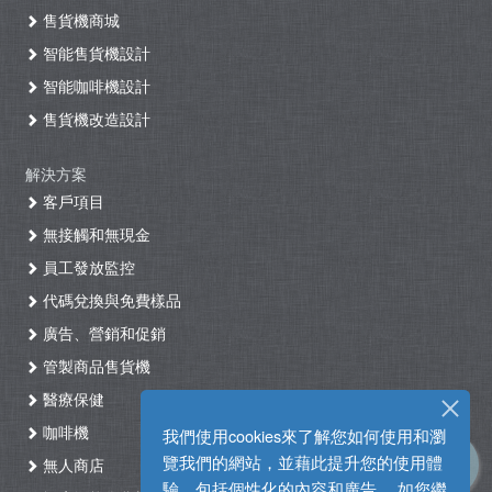
售貨機商城
智能售貨機設計
智能咖啡機設計
售貨機改造設計
解決方案
客戶項目
無接觸和無現金
員工發放監控
代碼兌換與免費樣品
廣告、營銷和促銷
管製商品售貨機
醫療保健
咖啡機
我們使用cookies來了解您如何使用和瀏
覽我們的網站，並藉此提升您的使用體
無人商店
驗，包括個性化的內容和廣告。 如您繼