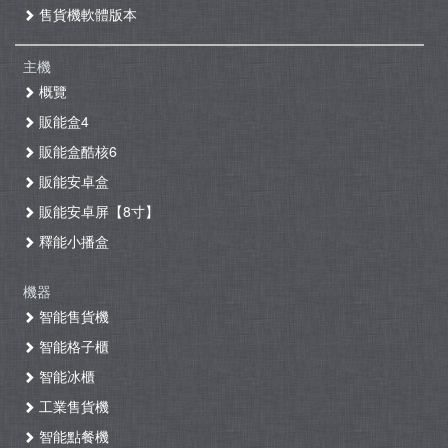
售貨機軟體版本
主機
概覽
販能盒4
販能盒酷核6
販能安卓盒
販能安卓屏【8寸】
釋能小播盒
機器
智能售貨機
智能格子櫃
智能冰櫃
工業售貨機
智能點餐機