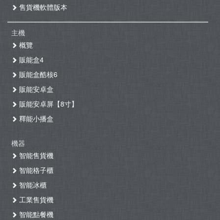
售貨機軟體版本
主機
概覽
販能盒4
販能盒酷核6
販能安卓盒
販能安卓屏【8寸】
釋能小播盒
機器
智能售貨機
智能格子櫃
智能冰櫃
工業售貨機
智能點餐機