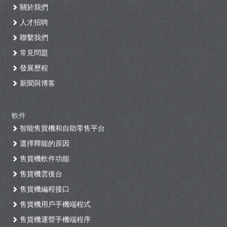
關於我們
人才招聘
聯繫我們
常見問題
發展歷程
新聞與博客
軟件
智能售貨機和自助零售平台
選擇釋能的原因
售貨機軟件功能
售貨機雲後台
售貨機編程接口
售貨機用戶手機端程式
售貨機運營手機端程序