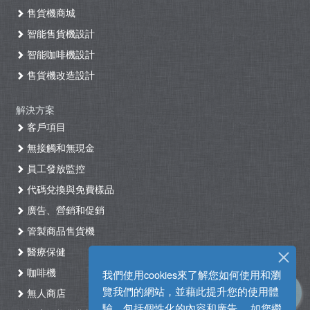
售貨機商城
智能售貨機設計
智能咖啡機設計
售貨機改造設計
解決方案
客戶項目
無接觸和無現金
員工發放監控
代碼兌換與免費樣品
廣告、營銷和促銷
管製商品售貨機
醫療保健
咖啡機
我們使用cookies來了解您如何使用和瀏
覽我們的網站，並藉此提升您的使用體
無人商店
驗，包括個性化的內容和廣告。 如您繼