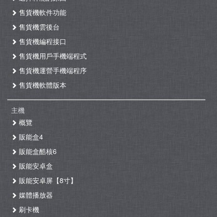
售貨機軟件功能
售貨機雲後台
售貨機編程接口
售貨機用戶手機端程式
售貨機運營手機端程序
售貨機軟體版本
主機
概覽
販能盒4
販能盒酷核6
販能安卓盒
販能安卓屏【8寸】
媒體播放器
刷卡機