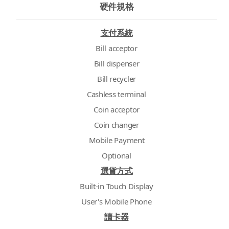
硬件規格
支付系統
Bill acceptor
Bill dispenser
Bill recycler
Cashless terminal
Coin acceptor
Coin changer
Mobile Payment
Optional
選貨方式
Built-in Touch Display
User's Mobile Phone
讀卡器