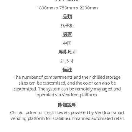
1800mm x 750mm x 2200mm
品類
格子柜
國家
中国
屏幕尺寸
21.5 寸
備註
The number of compartments and their chilled storage
sizes can be customized, and the color can also be
customized. The system can be remotely managed and
operated via Vendron platform.
附加說明
Chilled locker for fresh flowers powered by Vendron smart
vending platform for scalable unmanned automated retail