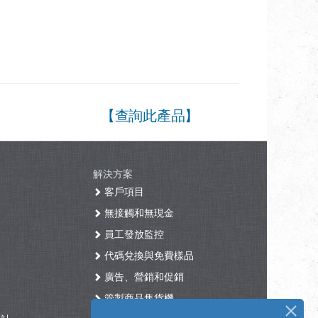
【查詢此產品】
解決方案
客戶項目
無接觸和無現金
員工發放監控
代碼兌換與免費樣品
廣告、營銷和促銷
管製商品售貨機