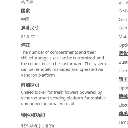
格子柜
Bill 
國家
Cash
中国
Coin
屏幕尺寸
Coin
21.5 寸
Mobi
備註
Opti
The number of compartments and their
選貨
chilled storage sizes can be customized, and
Built
the color can also be customized. The system
can be remotely managed and operated via
User
Vendron platform.
讀卡
附加說明
Opti
Chilled locker for fresh flowers powered by
機械
Vendron smart vending platform for scalable
unmanned automated retail
Elect
傳感
特性和功能
Temp
製冷系統 (可選的)