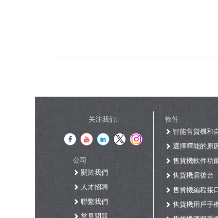
关注我们:
軟件
智能售貨機和
選擇釋能的原
公司
售貨機軟件功
關於我們
售貨機雲後台
人才招聘
售貨機編程接
聯繫我們
售貨機用戶手
常見問題