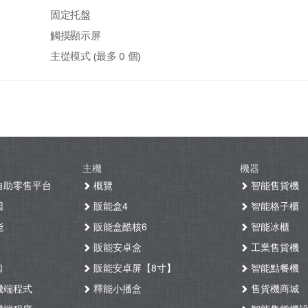
固定托盤
觸摸顯示屏
主從模式 (最多 0 個)
主機
機器
自助零售平台
概覽
智能售貨機
因
販能盒4
智能格子櫃
能
販能盒酷核6
智能冰櫃
販能安卓盒
工業售貨機
口
販能安卓屏【8寸】
智能點餐機
機端程式
釋能小播盒
售貨機商城