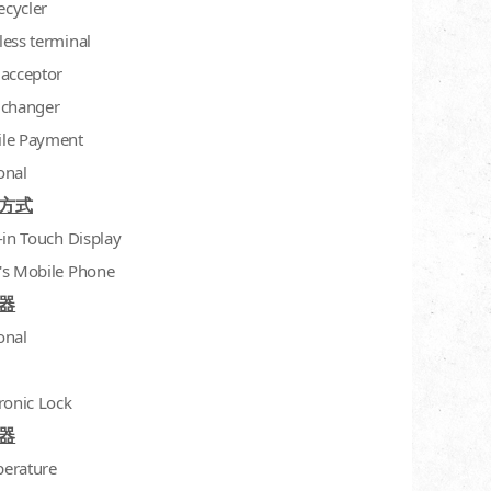
recycler
less terminal
 acceptor
 changer
le Payment
onal
方式
-in Touch Display
's Mobile Phone
器
onal
ronic Lock
器
erature