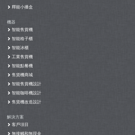
釋能小播盒
機器
智能售貨機
智能格子櫃
智能冰櫃
工業售貨機
智能點餐機
售貨機商城
智能售貨機設計
智能咖啡機設計
售貨機改造設計
解決方案
客戶項目
無接觸和無現金