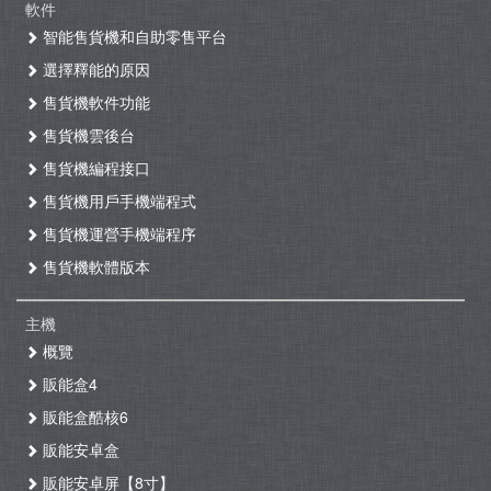
軟件
智能售貨機和自助零售平台
選擇釋能的原因
售貨機軟件功能
售貨機雲後台
售貨機編程接口
售貨機用戶手機端程式
售貨機運營手機端程序
售貨機軟體版本
主機
概覽
販能盒4
販能盒酷核6
販能安卓盒
販能安卓屏【8寸】