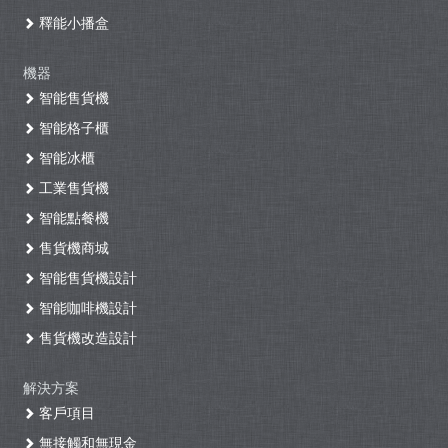
釋能小播盒
機器
智能售貨機
智能格子櫃
智能冰櫃
工業售貨機
智能點餐機
售貨機商城
智能售貨機設計
智能咖啡機設計
售貨機改造設計
解決方案
客戶項目
無接觸和無現金