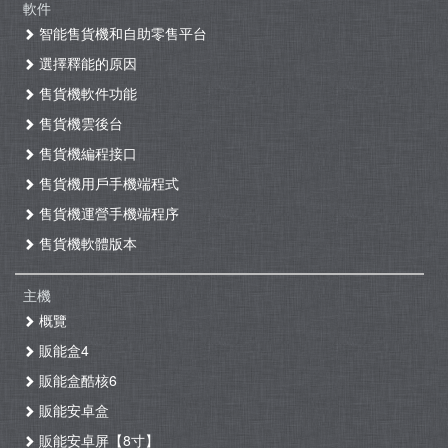
軟件
智能售貨機和自助零售平台
選擇釋能的原因
售貨機軟件功能
售貨機雲後台
售貨機編程接口
售貨機用戶手機端程式
售貨機運營手機端程序
售貨機軟體版本
主機
概覽
販能盒4
販能盒酷核6
販能安卓盒
販能安卓屏【8寸】