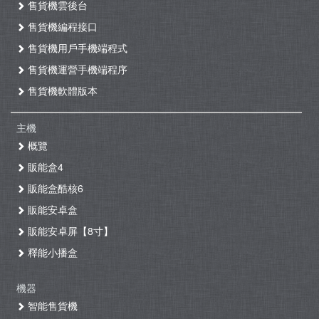
售貨機雲後台
售貨機編程接口
售貨機用戶手機端程式
售貨機運營手機端程序
售貨機軟體版本
主機
概覽
販能盒4
販能盒酷核6
販能安卓盒
販能安卓屏【8寸】
釋能小播盒
機器
智能售貨機