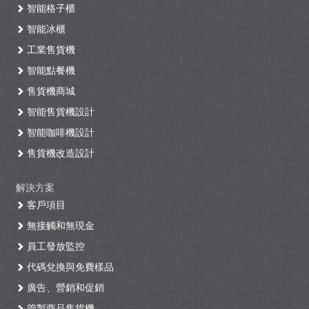
智能格子櫃
智能冰櫃
工業售貨機
智能點餐機
售貨機商城
智能售貨機設計
智能咖啡機設計
售貨機改造設計
解決方案
客戶項目
無接觸和無現金
員工發放監控
代碼兌換與免費樣品
廣告、營銷和促銷
管製商品售貨機