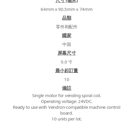
尺寸 (毫米)
64mm x 90.5mm x 74mm
品類
零件和配件
國家
中国
屏幕尺寸
0.0 寸
最小起訂量
10
備註
Single motor for vending spiral coil.
Operating voltage: 24VDC.
Ready to use with Vendron-compatible machine control
board.
10 units per lot.