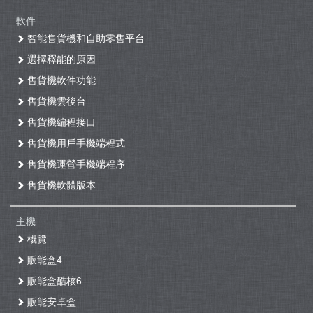
軟件
智能售貨機和自助零售平台
選擇釋能的原因
售貨機軟件功能
售貨機雲後台
售貨機編程接口
售貨機用戶手機端程式
售貨機運營手機端程序
售貨機軟體版本
主機
概覽
販能盒4
販能盒酷核6
販能安卓盒