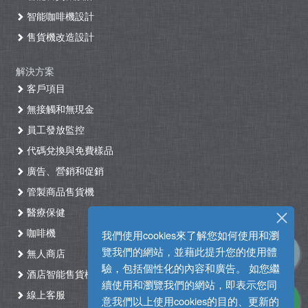
智能咖啡機設計
售貨機改造設計
解決方案
客戶項目
無接觸和無現金
員工發放監控
代碼兌換與免費樣品
廣告、營銷和促銷
管製商品售貨機
醫療保健
咖啡機
我們使用cookies來了解您如何使用和瀏
覽我們的網站，並藉此提升您的使用體
無人商店
驗，包括個性化的內容和廣告。 如您繼
酒店智能售貨機自助入住系統
續使用和瀏覽我們的網站，即表示您同
線上客服
意我們以上使用cookies的目的、更新的