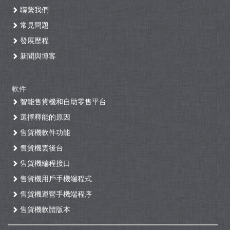
聯繫我們
常見問題
發展歷程
新聞與博客
軟件
智能售貨機和自助零售平台
選擇釋能的原因
售貨機軟件功能
售貨機雲後台
售貨機編程接口
售貨機用戶手機端程式
售貨機運營手機端程序
售貨機軟體版本