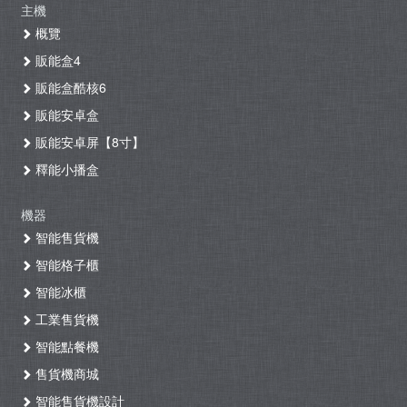
主機
概覽
販能盒4
販能盒酷核6
販能安卓盒
販能安卓屏【8寸】
釋能小播盒
機器
智能售貨機
智能格子櫃
智能冰櫃
工業售貨機
智能點餐機
售貨機商城
智能售貨機設計