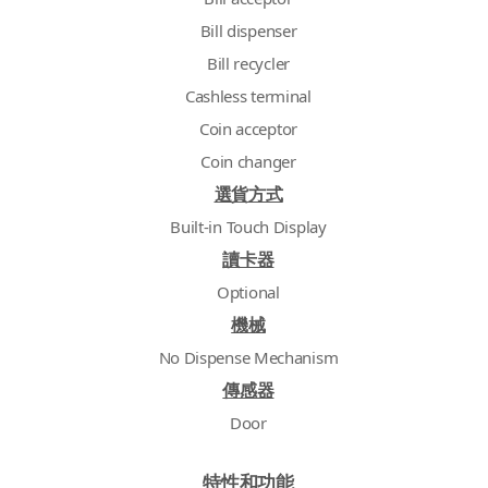
Bill dispenser
Bill recycler
Cashless terminal
Coin acceptor
Coin changer
選貨方式
Built-in Touch Display
讀卡器
Optional
機械
No Dispense Mechanism
傳感器
Door
特性和功能