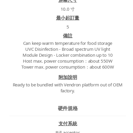
10.0 寸
最小起訂量
5
備註
Can keep warm temperature for food storage
UVC Disinfection - Broad spectrum UV light
Module Design - Locker combination up to 10
Host max. power consumption：about 550W
Tower max. power consumption：about 600W
附加說明
Ready to be bundled with Vendron platform out of OEM
factory.
硬件規格
支付系統
Bill acceptor