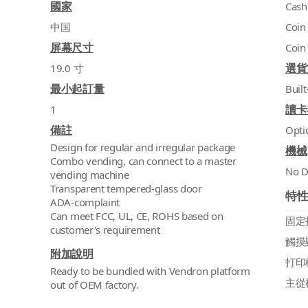
國家
Cash
中国
Coin
屏幕尺寸
Coin
選貨
19.0 寸
最小起訂量
Built
讀卡
1
備註
Opti
Design for regular and irregular package
機械
Combo vending, can connect to a master
No D
vending machine
Transparent tempered-glass door
特
ADA-complaint
Can meet FCC, UL, CE, ROHS based on
固定
觸摸
附加說明
打印
Ready to be bundled with Vendron platform
主從模
out of OEM factory.