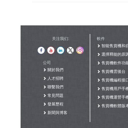
关注我们:
軟件
智能售貨機和
選擇釋能的原
公司
售貨機軟件功
關於我們
售貨機雲後台
人才招聘
售貨機編程接
聯繫我們
售貨機用戶手
常見問題
售貨機運營手
發展歷程
售貨機軟體版
新聞與博客