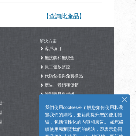
【查詢此產品】
解決方案
客戶項目
無接觸和無現金
員工發放監控
代碼兌換與免費樣品
廣告、營銷和促銷
管製商品售貨機
設計
醫療保健
我們使用cookies來了解您如何使用和瀏
設計
咖啡機
覽我們的網站，並藉此提升您的使用體
設計
無人商店
驗，包括個性化的內容和廣告。 如您繼
續使用和瀏覽我們的網站，即表示您同
酒店智能售貨機自助入住系統