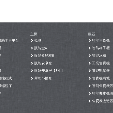
主機
機器
自助零售平台
概覽
智能售貨機
因
販能盒4
智能格子櫃
能
販能盒酷核6
智能冰櫃
販能安卓盒
工業售貨機
口
販能安卓屏【8寸】
智能點餐機
機端程式
釋能小播盒
售貨機商城
機端程序
智能售貨機
本
智能咖啡機
售貨機改造