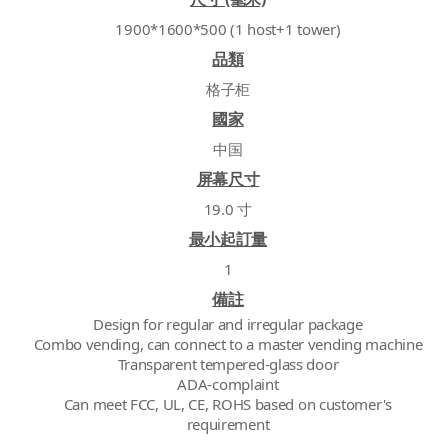
1900*1600*500 (1 host+1 tower)
品類
格子柜
國家
中国
屏幕尺寸
19.0 寸
最小起訂量
1
備註
Design for regular and irregular package
Combo vending, can connect to a master vending machine
Transparent tempered-glass door
ADA-complaint
Can meet FCC, UL, CE, ROHS based on customer's