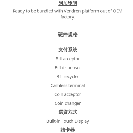
附加說明
Ready to be bundled with Vendron platform out of OEM
factory.
硬件規格
支付系統
Bill acceptor
Bill dispenser
Bill recycler
Cashless terminal
Coin acceptor
Coin changer
選貨方式
Built-in Touch Display
讀卡器