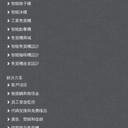
智能格子櫃
智能冰櫃
工業售貨機
智能點餐機
售貨機商城
智能售貨機設計
智能咖啡機設計
售貨機改造設計
解決方案
客戶項目
無接觸和無現金
員工發放監控
代碼兌換與免費樣品
廣告、營銷和促銷
管製商品售貨機