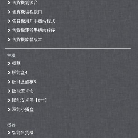
售貨機雲後台
售貨機編程接口
售貨機用戶手機端程式
售貨機運營手機端程序
售貨機軟體版本
主機
概覽
販能盒4
販能盒酷核6
販能安卓盒
販能安卓屏【8寸】
釋能小播盒
機器
智能售貨機