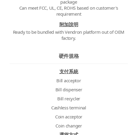
package
Can meet FCC, UL, CE, ROHS based on customer's
附加說明
Ready to be bundled with Vendron platform out of OEM
factory.
硬件規格
支付系統
Bill acceptor
Bill dispenser
Bill recycler
Cashless terminal
Coin acceptor
Coin changer
選貨方式