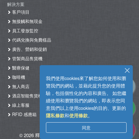
解決方案
客戶項目
無接觸和無現金
員工發放監控
代碼兌換與免費樣品
廣告、營銷和促銷
管製商品售貨機
醫療保健
咖啡機
我們使用cookies來了解您如何使用和瀏
覽我們的網站，並藉此提升您的使用體
無人商店
驗，包括個性化的內容和廣告。 如您繼
酒店智能售貨機自助入住系統
續使用和瀏覽我們的網站，即表示您同
線上客服
意我們以上使用cookies的目的、更新的
RFID 感應箱
和
。
隱私條款
使用條款
同意
© 2026 釋能。版權所有
|
使用條款
|
隱私政策