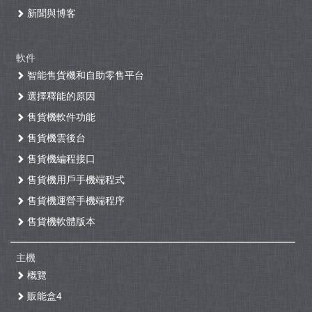
新聞與博客
軟件
智能售貨機和自助零售平台
選擇釋能的原因
售貨機軟件功能
售貨機雲後台
售貨機編程接口
售貨機用戶手機端程式
售貨機運營手機端程序
售貨機軟體版本
主機
概覽
販能盒4