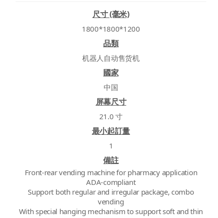
尺寸 (毫米)
1800*1800*1200
品類
机器人自动售货机
國家
中国
屏幕尺寸
21.0 寸
最小起訂量
1
備註
Front-rear vending machine for pharmacy application
ADA-compliant
Support both regular and irregular package, combo
vending
With special hanging mechanism to support soft and thin