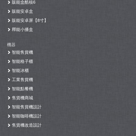
販能盒酷核6
販能安卓盒
販能安卓屏【8寸】
釋能小播盒
機器
智能售貨機
智能格子櫃
智能冰櫃
工業售貨機
智能點餐機
售貨機商城
智能售貨機設計
智能咖啡機設計
售貨機改造設計