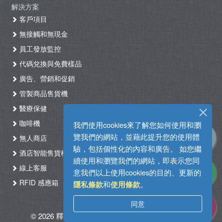
解決方案
客戶項目
無接觸和無現金
員工發放監控
代碼兌換與免費樣品
廣告、營銷和促銷
管製商品售貨機
醫療保健
咖啡機
我們使用cookies來了解您如何使用和瀏
覽我們的網站，並藉此提升您的使用體
無人商店
驗，包括個性化的內容和廣告。 如您繼
酒店智能售貨機自助入住系統
續使用和瀏覽我們的網站，即表示您同
線上客服
意我們以上使用cookies的目的、更新的
RFID 感應箱
和
。
隱私條款
使用條款
同意
© 2026 釋能。版權所有
|
使用條款
|
隱私政策