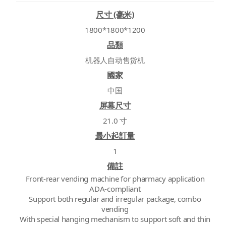
尺寸 (毫米)
1800*1800*1200
品類
机器人自动售货机
國家
中国
屏幕尺寸
21.0 寸
最小起訂量
1
備註
Front-rear vending machine for pharmacy application
ADA-compliant
Support both regular and irregular package, combo
vending
With special hanging mechanism to support soft and thin