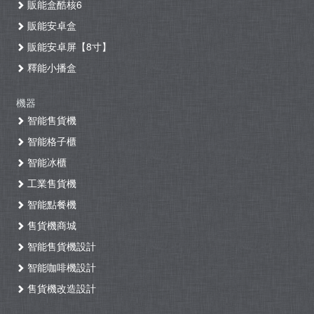
販能盒酷核6
販能安卓盒
販能安卓屏【8寸】
釋能小播盒
機器
智能售貨機
智能格子櫃
智能冰櫃
工業售貨機
智能點餐機
售貨機商城
智能售貨機設計
智能咖啡機設計
售貨機改造設計