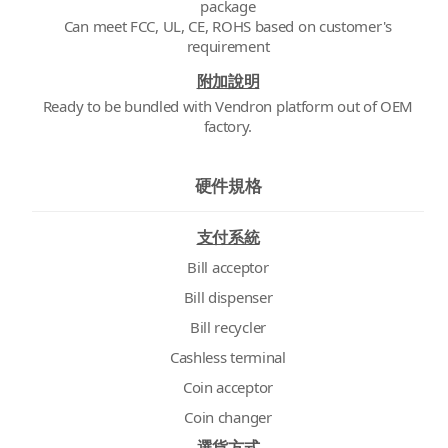
package
Can meet FCC, UL, CE, ROHS based on customer's
附加說明
Ready to be bundled with Vendron platform out of OEM
factory.
硬件規格
支付系統
Bill acceptor
Bill dispenser
Bill recycler
Cashless terminal
Coin acceptor
Coin changer
選貨方式