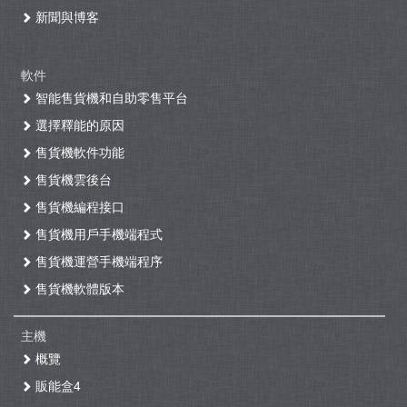
新聞與博客
軟件
智能售貨機和自助零售平台
選擇釋能的原因
售貨機軟件功能
售貨機雲後台
售貨機編程接口
售貨機用戶手機端程式
售貨機運營手機端程序
售貨機軟體版本
主機
概覽
販能盒4