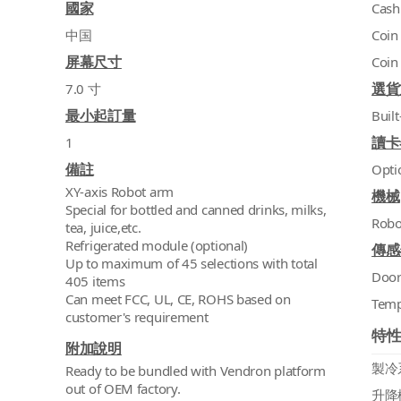
國家
Cash
中国
Coin
屏幕尺寸
Coin
選貨
7.0 寸
最小起訂量
Built
讀卡
1
備註
Opti
XY-axis Robot arm
機械
Special for bottled and canned drinks, milks,
Robo
tea, juice,etc.
Refrigerated module (optional)
傳感
Up to maximum of 45 selections with total
Doo
405 items
Can meet FCC, UL, CE, ROHS based on
Temp
customer's requirement
特
附加說明
製冷
Ready to be bundled with Vendron platform
out of OEM factory.
升降