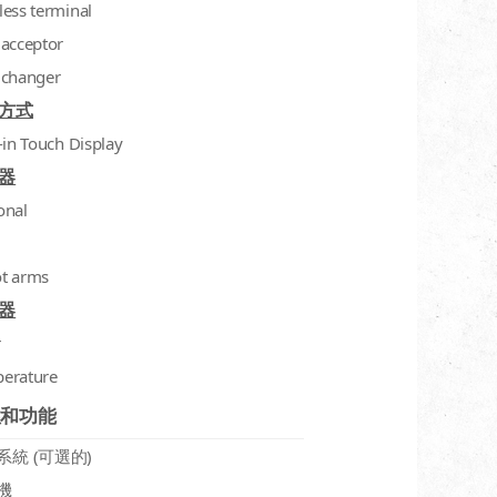
less terminal
 acceptor
 changer
方式
-in Touch Display
器
onal
t arms
器
r
erature
性和功能
系統 (可選的)
機