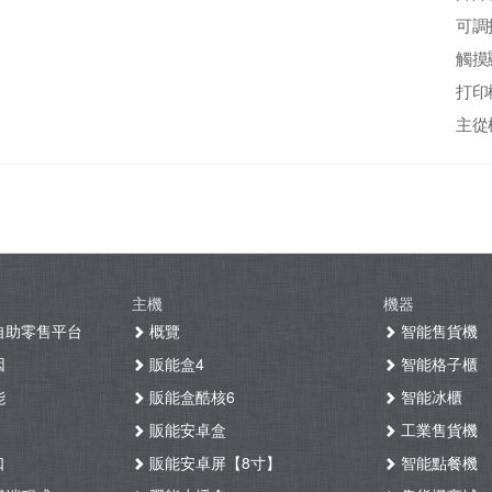
可調
觸摸
打印
主從模
主機
機器
自助零售平台
概覽
智能售貨機
因
販能盒4
智能格子櫃
能
販能盒酷核6
智能冰櫃
販能安卓盒
工業售貨機
口
販能安卓屏【8寸】
智能點餐機