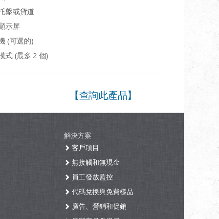
托盤或貨道
顯示屏
機 (可選的)
式 (最多 2 個)
【查詢此產品】
解決方案
客戶項目
無接觸和無現金
員工發放監控
代碼兌換與免費樣品
廣告、營銷和促銷