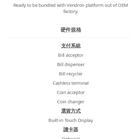
Ready to be bundled with Vendron platform out of OEM
factory.
硬件規格
支付系統
Bill acceptor
Bill dispenser
Bill recycler
Cashless terminal
Coin acceptor
Coin changer
選貨方式
Built-in Touch Display
讀卡器
Optional