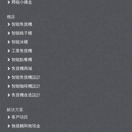
釋能小播盒
機器
智能售貨機
智能格子櫃
智能冰櫃
工業售貨機
智能點餐機
售貨機商城
智能售貨機設計
智能咖啡機設計
售貨機改造設計
解決方案
客戶項目
無接觸和無現金