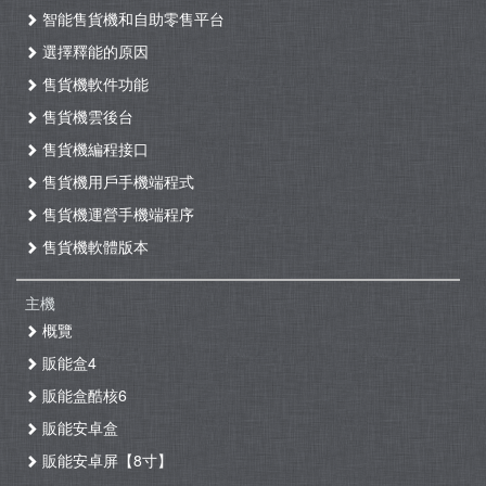
智能售貨機和自助零售平台
選擇釋能的原因
售貨機軟件功能
售貨機雲後台
售貨機編程接口
售貨機用戶手機端程式
售貨機運營手機端程序
售貨機軟體版本
主機
概覽
販能盒4
販能盒酷核6
販能安卓盒
販能安卓屏【8寸】