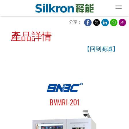
Toggl
分享：
產品詳情
【回到商城】
BVMRI-201