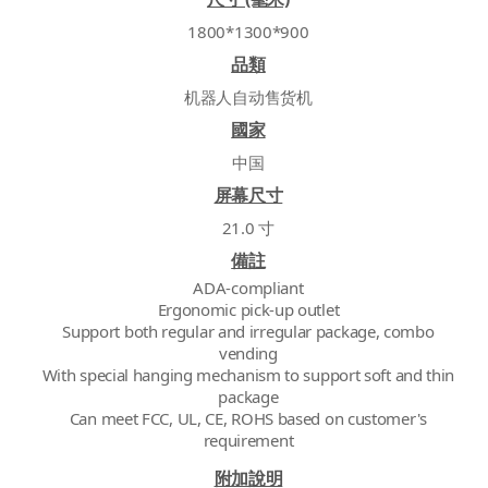
1800*1300*900
品類
机器人自动售货机
國家
中国
屏幕尺寸
21.0 寸
備註
ADA-compliant
Ergonomic pick-up outlet
Support both regular and irregular package, combo
vending
With special hanging mechanism to support soft and thin
package
Can meet FCC, UL, CE, ROHS based on customer's
附加說明