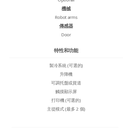
機械
Robot arms
傳感器
Door
特性和功能
製冷系統 (可選的)
升降機
可調托盤或貨道
觸摸顯示屏
打印機 (可選的)
主從模式 (最多 2 個)