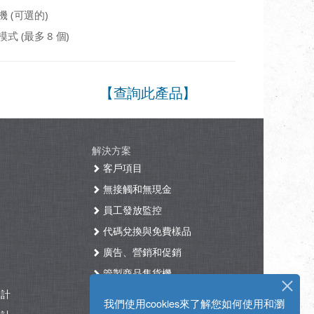
機 (可選的)
式 (最多 8 個)
【查詢此產品】
解決方案
客戶項目
無接觸和無現金
員工發放監控
代碼兌換與免費樣品
廣告、營銷和促銷
管製商品售貨機
設計
醫療保健
我們使用cookies來了解您如何使用和瀏