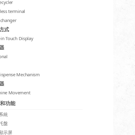
recycler
less terminal
 changer
方式
-in Touch Display
器
onal
ispense Mechanism
器
hine Movement
性和功能
系統
托盤
顯示屏