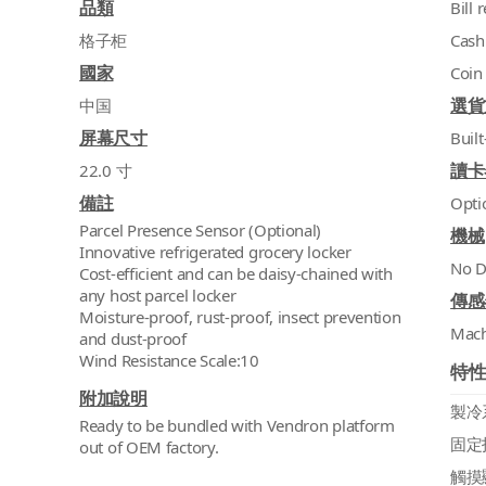
品類
Bill 
格子柜
Cash
國家
Coin
選貨
中国
屏幕尺寸
Built
讀卡
22.0 寸
備註
Opti
Parcel Presence Sensor (Optional)
機械
Innovative refrigerated grocery locker
No D
Cost-efficient and can be daisy-chained with
any host parcel locker
傳感
Moisture-proof, rust-proof, insect prevention
Mac
and dust-proof
Wind Resistance Scale:10
特
附加說明
製冷
Ready to be bundled with Vendron platform
固定
out of OEM factory.
觸摸