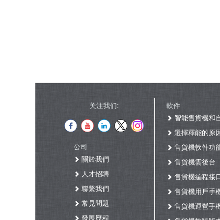
关注我们:
軟件
智能售貨機和
選擇釋能的原
公司
售貨機軟件功
關於我們
售貨機雲後台
人才招聘
售貨機編程接
聯繫我們
售貨機用戶手
常見問題
售貨機運營手
發展歷程