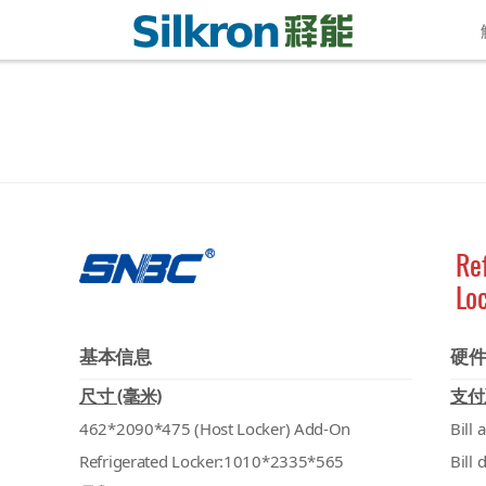
Re
Lo
基本信息
硬
尺寸 (毫米)
支付
462*2090*475 (Host Locker) Add-On
Bill 
Refrigerated Locker:1010*2335*565
Bill 