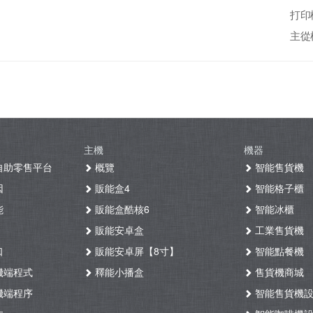
打印
主從模
主機
機器
自助零售平台
概覽
智能售貨機
因
販能盒4
智能格子櫃
能
販能盒酷核6
智能冰櫃
販能安卓盒
工業售貨機
口
販能安卓屏【8寸】
智能點餐機
機端程式
釋能小播盒
售貨機商城
機端程序
智能售貨機