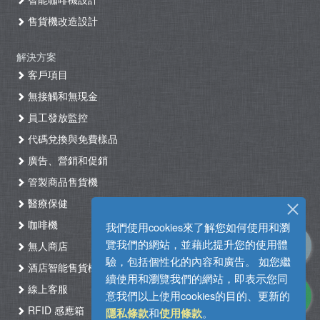
售貨機改造設計
解決方案
客戶項目
無接觸和無現金
員工發放監控
代碼兌換與免費樣品
廣告、營銷和促銷
管製商品售貨機
醫療保健
咖啡機
我們使用cookies來了解您如何使用和瀏
覽我們的網站，並藉此提升您的使用體
無人商店
驗，包括個性化的內容和廣告。 如您繼
酒店智能售貨機自助入住系統
續使用和瀏覽我們的網站，即表示您同
線上客服
意我們以上使用cookies的目的、更新的
RFID 感應箱
和
。
隱私條款
使用條款