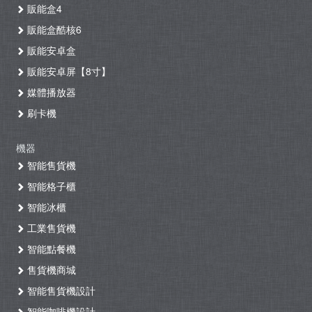
販能盒4
販能盒酷核6
販能安卓盒
販能安卓屏【8寸】
媒體播放器
刷卡機
機器
智能售貨機
智能格子櫃
智能冰櫃
工業售貨機
智能點餐機
售貨機商城
智能售貨機設計
智能咖啡機設計