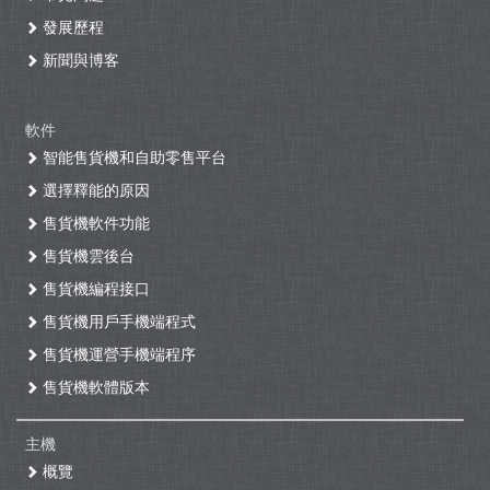
發展歷程
新聞與博客
軟件
智能售貨機和自助零售平台
選擇釋能的原因
售貨機軟件功能
售貨機雲後台
售貨機編程接口
售貨機用戶手機端程式
售貨機運營手機端程序
售貨機軟體版本
主機
概覽