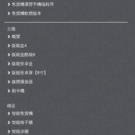
售貨機運營手機端程序
售貨機軟體版本
主機
概覽
販能盒4
販能盒酷核6
販能安卓盒
販能安卓屏【8寸】
媒體播放器
刷卡機
機器
智能售貨機
智能格子櫃
智能冰櫃