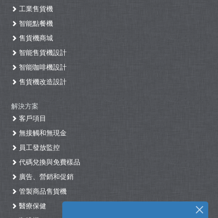
工業售貨機
智能點餐機
售貨機商城
智能售貨機設計
智能咖啡機設計
售貨機改造設計
解決方案
客戶項目
無接觸和無現金
員工發放監控
代碼兌換與免費樣品
廣告、營銷和促銷
管製商品售貨機
醫療保健