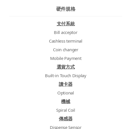
硬件規格
支付系統
Bill acceptor
Cashless terminal
Coin changer
Mobile Payment
選貨方式
Built-in Touch Display
讀卡器
Optional
機械
Spiral Coil
傳感器
Dispense Sensor