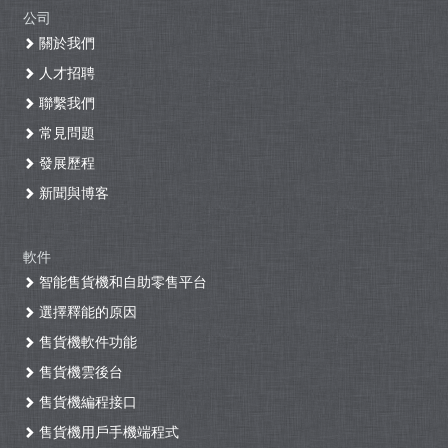
公司
關於我們
人才招聘
聯繫我們
常見問題
發展歷程
新聞與博客
軟件
智能售貨機和自助零售平台
選擇釋能的原因
售貨機軟件功能
售貨機雲後台
售貨機編程接口
售貨機用戶手機端程式