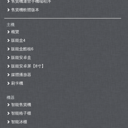
售貨機運營手機端程序
售貨機軟體版本
主機
概覽
販能盒4
販能盒酷核6
販能安卓盒
販能安卓屏【8寸】
媒體播放器
刷卡機
機器
智能售貨機
智能格子櫃
智能冰櫃