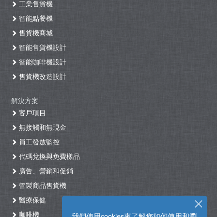
工業售貨機
智能點餐機
售貨機商城
智能售貨機設計
智能咖啡機設計
售貨機改造設計
解決方案
客戶項目
無接觸和無現金
員工發放監控
代碼兌換與免費樣品
廣告、營銷和促銷
管製商品售貨機
醫療保健
咖啡機
我們使用cookies來了解您如何使用和瀏