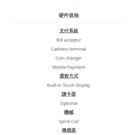
硬件規格
支付系統
Bill acceptor
Cashless terminal
Coin changer
Mobile Payment
選貨方式
Built-in Touch Display
讀卡器
Optional
機械
Spiral Coil
傳感器