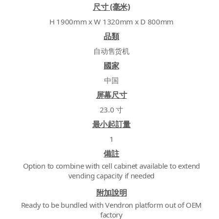
尺寸 (毫米)
H 1900mm x W 1320mm x D 800mm
品類
自动售货机
國家
中国
屏幕尺寸
23.0 寸
最小起訂量
1
備註
Option to combine with cell cabinet available to extend
vending capacity if needed
附加說明
Ready to be bundled with Vendron platform out of OEM
factory