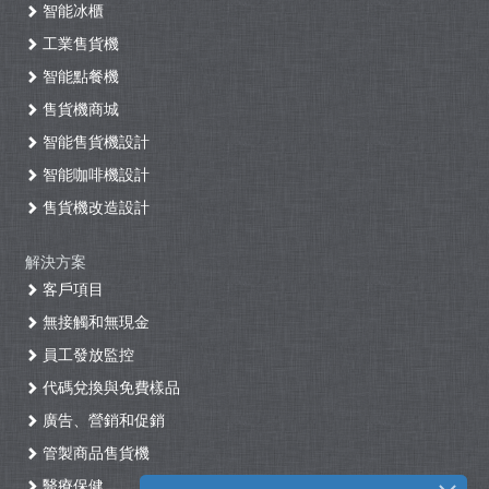
智能冰櫃
工業售貨機
智能點餐機
售貨機商城
智能售貨機設計
智能咖啡機設計
售貨機改造設計
解決方案
客戶項目
無接觸和無現金
員工發放監控
代碼兌換與免費樣品
廣告、營銷和促銷
管製商品售貨機
醫療保健