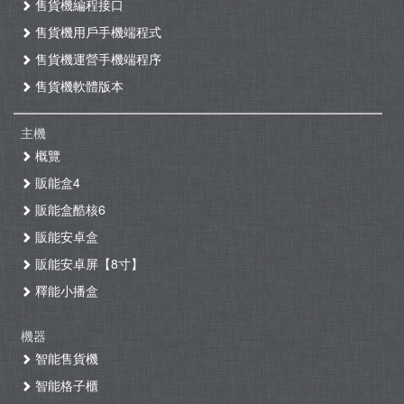
售貨機編程接口
售貨機用戶手機端程式
售貨機運營手機端程序
售貨機軟體版本
主機
概覽
販能盒4
販能盒酷核6
販能安卓盒
販能安卓屏【8寸】
釋能小播盒
機器
智能售貨機
智能格子櫃