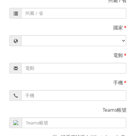
州屬 / 省
國家
*
電郵
*
手機
*
Teams帳號