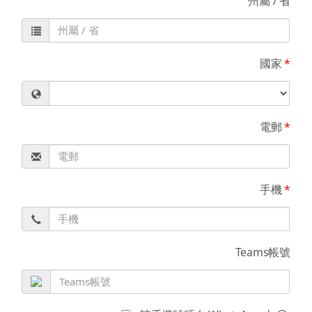
州屬 / 省
國家
*
電郵
*
手機
*
Teams帳號