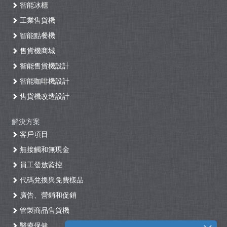
智能冰櫃
工業售貨機
智能點餐機
售貨機商城
智能售貨機設計
智能咖啡機設計
售貨機改造設計
解決方案
客戶項目
無接觸和無現金
員工發放監控
代碼兌換與免費樣品
廣告、營銷和促銷
管製商品售貨機
醫療保健