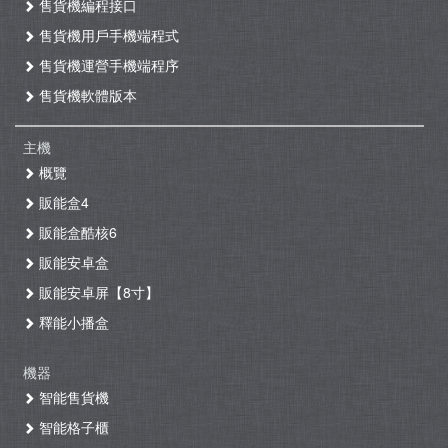
售貨機編程接口
售貨機用戶手機端程式
售貨機運營手機端程序
售貨機軟體版本
主機
概覽
販能盒4
販能盒酷核6
販能安卓盒
販能安卓屏【8寸】
釋能小播盒
機器
智能售貨機
智能格子櫃