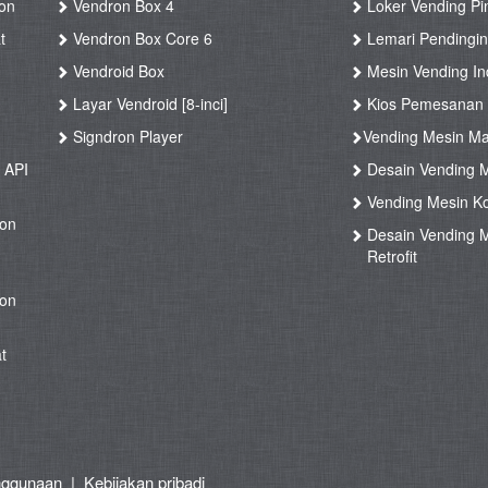
on
Vendron Box 4
Loker Vending Pi
t
Vendron Box Core 6
Lemari Pendingin
Vendroid Box
Mesin Vending Ind
Layar Vendroid [8-inci]
Kios Pemesanan
g
Signdron Player
Vending Mesin Ma
 API
Desain Vending M
Vending Mesin Ko
ron
Desain Vending M
Retrofit
ron
t
nggunaan
|
Kebijakan pribadi