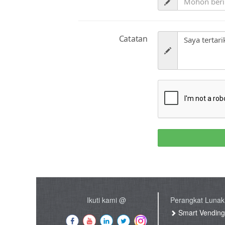
Catatan
Ikuti kami @
Perangkat Lunak
Smart Vendin