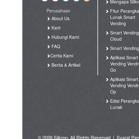
Mengapa Silkr
Perusahaan
Fitur Perangka
Lunak Smart
About Us
Vending
Karir
Smart Vendin
Hubungi Kami
Cloud
FAQ
Smart Vending
Cerita Kami
Aplikasi Smart
Vending Vend
Berita & Artikel
Go
Aplikasi Smart
Vending Vend
Op
Edisi Perangka
Lunak
© 2026 Silkron. All Rights Reserved
|
Syarat Pe