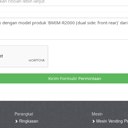
Kirim Formulir Permintaan
Perangkat
Mesin
g
Ringkasan
Mesin Vending Pi