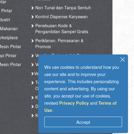
ntar
Non Tunai dan Tanpa Sentuh
 Pintar
Kontrol Dispense Karyawan
ustri
Penebusan Kode &
 Makanan
Pengambilan Sampel Gratis
rketplace
Periklanan, Pemasaran &
esin Pintar
Promosi
pi Pintar
Vending Terkendali & Diatur
esin Pintar
Vending Kesehatan
We use cookies to understand how you
Vending Kopi
use our site and to improve your
experience. This includes personalizing
Toko Tak Berawak & Toko
Otomatis
content and advertising. By using our
site, you accept our use of cookies,
Kios Vending Hotel
revised
and
Privacy Policy
Terms of
Dukungan Langsung
.
Use
Kotak Suara RFID
Accept